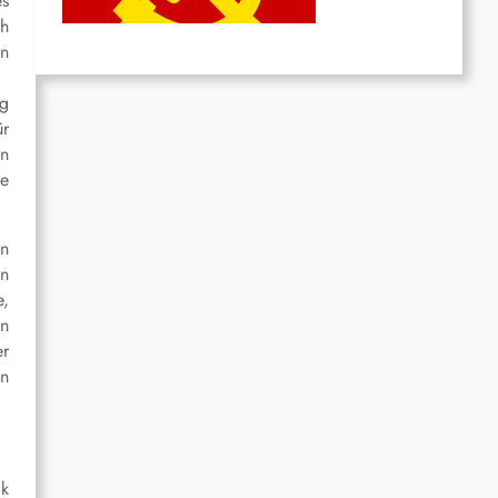
es
Juni 19, 2026
ch
en
ng
ür
in
me
en
en
e,
en
er
in
ik