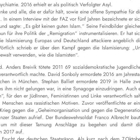
ychiatrie. 2016 erhielt er als politisch Verfolgter Asyl.
nke und alle, die er dafür hält, sowie eine offene Sympathie für d
l. In einem Interview mit der FAZ vor fünf Jahren bezeichnete er si
“ und sagte: „Es gibt keinen guten Islam.“ Seine Feindbilder gleich
 für ihre Politik der „Remigration“ instrumentalisieren. Er hat si
e Islamisierung Europas und Deutschland attackiere angeblich d
Wörtlich schrieb er über den Kampf gegen die Islamisierung: „U
ewalt verwenden, wie die Islamisten“.
. Anders Breivik tötete 2011 69 sozialdemokratische Jugendlich
itverantwortlich machte. David Sonboly ermordete 2016 am Jahrest
schen in München. Stephan Balliet ermordete 2019 in Halle zw
 ihm nicht gelungen war, in eine Synagoge einzudringen. Auch 
, für den er JüdInnen, Feministinnen und Linke verantwortlich sa
enschen aus rassistischen Motiven. Zuvor veröffentlichte er ei
 Krieg gegen die „Geheimorganisation und gegen die Degenerati
nzer Staaten aufrief. Der Bundeswehrsoldat Franco Albrecht bau
auf, um mit dieser Tarnung Anschläge zu begehen und damit d
n 2017 auf.
 Frucht der deutschen Staatsräson. Als kurz nach dem 7.Oktob