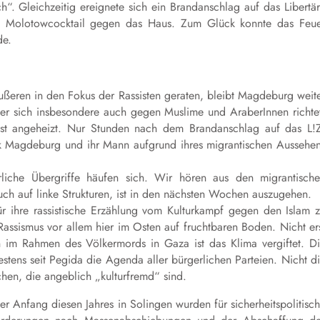
h“. Gleichzeitig ereignete sich ein Brandanschlag auf das Libertä
n Molotowcocktail gegen das Haus. Zum Glück konnte das Feu
de.
ußeren in den Fokus der Rassisten geraten, bleibt Magdeburg weit
, der sich insbesondere auch gegen Muslime und AraberInnen richte
ist angeheizt. Nur Stunden nach dem Brandanschlag auf das L!
inik Magdeburg und ihr Mann aufgrund ihres migrantischen Aussehe
liche Übergriffe häufen sich. Wir hören aus den migrantisch
ch auf linke Strukturen, ist in den nächsten Wochen auszugehen.
r ihre rassistische Erzählung vom Kulturkampf gegen den Islam 
Rassismus vor allem hier im Osten auf fruchtbaren Boden. Nicht er
n im Rahmen des Völkermords in Gaza ist das Klima vergiftet. D
tens seit Pegida die Agenda aller bürgerlichen Parteien. Nicht d
hen, die angeblich „kulturfremd“ sind.
r Anfang diesen Jahres in Solingen wurden für sicherheitspolitisc