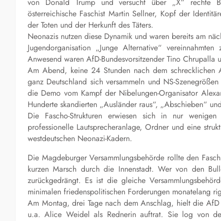
von Donald Trump und versucht über „X“ rechte B
österreichische Faschist Martin Sellner, Kopf der Identit
der Toten und der Herkunft des Täters.
Neonazis nutzen diese Dynamik und waren bereits am näc
Jugendorganisation „Junge Alternative“ vereinnahmten 
Anwesend waren AfD-Bundesvorsitzender Tino Chrupalla u
Am Abend, keine 24 Stunden nach dem schrecklichen A
ganz Deutschland sich versammeln und NS-Szenegrößen 
die Demo vom Kampf der Nibelungen-Organisator Alexan
Hunderte skandierten „Ausländer raus“, „Abschieben“ und 
Die Fascho-Strukturen erwiesen sich in nur wenigen
professionelle Lautsprecheranlage, Ordner und eine struktur
westdeutschen Neonazi-Kadern.
Die Magdeburger Versammlungsbehörde rollte den Faschis
kurzen Marsch durch die Innenstadt. Wer von den Bulle
zurückgedrängt. Es ist die gleiche Versammlungsbehör
minimalen friedenspolitischen Forderungen monatelang ri
Am Montag, drei Tage nach dem Anschlag, hielt die AfD
u.a. Alice Weidel als Rednerin auftrat. Sie log von d