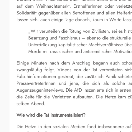
auf dem Weihnachtsmarkt, ErsthelferInnen oder verletzt
Solidarität gegenüber allen Betroffenen und allen Helfe
lassen sich, auch einige Tage danach, kaum in Worte fass
„Wir verurteilen die Tötung von Zivilisten, sei es his
Besatzung und Faschismus – ebenso die strukturell
Unterdrückung kapitalistischer Machtverhältnisse üb
Morde mit rassistischer und antisemitischer Motivati
Einige Minuten nach dem Anschlag begann auch schon d
zwangsläufig folgt. Videos von der Tat verbreiteten s
Falschinformationen gestreut, die zusätzlich Panik schür
PressevertreterInnen und jene, die sich als solch
Augenzeugeninterviews. Die AfD inszenierte sich in erste
die Zelte für die Verletzten aufbauten. Die Hetze kam z
selben Abend.
Wie wird die Tat instrumentalisiert?
Die Hetze in den sozialen Medien fand insbesondere auf d