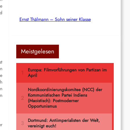
te
id
Ernst Thälmann – Sohn seiner Klasse
Meistgelesen
st
en
te
ch
en
am
er