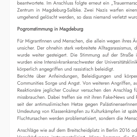
beantwortete. Im Anschluss folgte erneut ein „Trauermarsc
Zentrum in Magdeburg-Salbke. Zwei Nazis warfen eine
umgehend gelöscht werden, so dass niemand verletzt wur
Pogromstimmung in Magdeburg
Für MigrantInnen und Menschen, die allein wegen ihres Ä
unsicher. Der ohnehin stark verbreitete Alltagsrassismus
wurde weiter gesteigert. Die Stimmung auf der Straße 
wurden eine Intensivkrankenschwester der Universitätskl
körperlich angegriffen und rassistisch beleidigt.
Berichte über Anfeindungen, Beleidigungen und körper
Communities Sorge und Angst. Von weiteren Angriffen, au
Reaktionäre jeglicher Couleur versuchen den Anschlag fü
missbrauchen. Dabei treffen sie mit ihren Fake-News und 
seit der antimuslimischen Hetze gegen PalästinenserInne
Umdeutung von Klassenkämpfen zu Kulturkämpfen ist spätes
Fluchtursachen werden problematisiert, sondern die Mensc
Anschläge wie auf dem Breitscheidplatz in Berlin 2016 ode