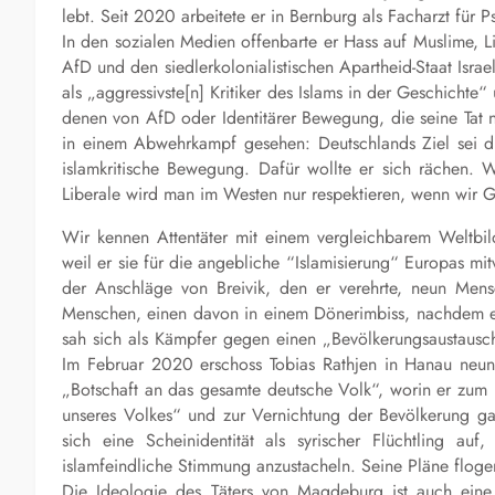
lebt. Seit 2020 arbeitete er in Bernburg als Facharzt für Ps
In den sozialen Medien offenbarte er Hass auf Muslime, Li
AfD und den siedlerkolonialistischen Apartheid-Staat Israe
als „aggressivste[n] Kritiker des Islams in der Geschichte
denen von AfD oder Identitärer Bewegung, die seine Tat nun
in einem Abwehrkampf gesehen: Deutschlands Ziel sei di
islamkritische Bewegung. Dafür wollte er sich rächen. 
Liberale wird man im Westen nur respektieren, wenn wir G
Wir kennen Attentäter mit einem vergleichbarem Weltbild
weil er sie für die angebliche “Islamisierung“ Europas m
der Anschläge von Breivik, den er verehrte, neun Men
Menschen, einen davon in einem Dönerimbiss, nachdem es
sah sich als Kämpfer gegen einen „Bevölkerungsaustausch“
Im Februar 2020 erschoss Tobias Rathjen in Hanau neun M
„Botschaft an das gesamte deutsche Volk“, worin er zum
unseres Volkes“ und zur Vernichtung der Bevölkerung ga
sich eine Scheinidentität als syrischer Flüchtling 
islamfeindliche Stimmung anzustacheln. Seine Pläne floge
Die Ideologie des Täters von Magdeburg ist auch eine