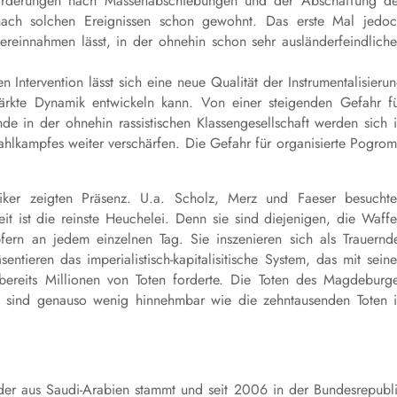
 Forderungen nach Massenabschiebungen und der Abschaffung d
 nach solchen Ereignissen schon gewohnt. Das erste Mal jedo
h vereinnahmen lässt, in der ohnehin schon sehr ausländerfeindlich
Intervention lässt sich eine neue Qualität der Instrumentalisieru
tärkte Dynamik entwickeln kann. Von einer steigenden Gefahr f
de in der ohnehin rassistischen Klassengesellschaft werden sich 
kampfes weiter verschärfen. Die Gefahr für organisierte Pogro
tiker zeigten Präsenz. U.a. Scholz, Merz und Faeser besucht
 ist die reinste Heuchelei. Denn sie sind diejenigen, die Waff
fern an jedem einzelnen Tag. Sie inszenieren sich als Trauernd
ntieren das imperialistisch-kapitalisitische System, das mit sein
bereits Millionen von Toten forderte. Die Toten des Magdeburg
e sind genauso wenig hinnehmbar wie die zehntausenden Toten 
t, der aus Saudi-Arabien stammt und seit 2006 in der Bundesrepubl