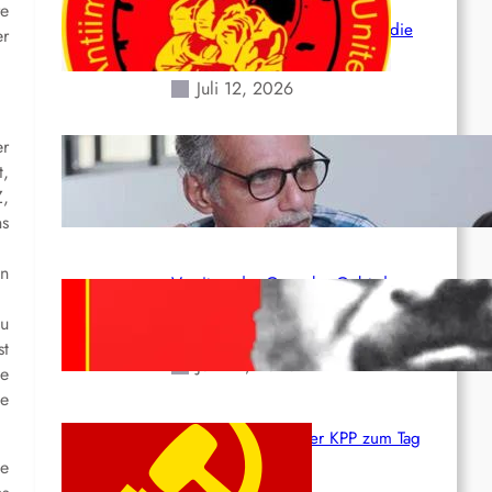
der verlorenen Leben und der
re
katastrophalen Situation durch die
er
Erdbeben des 24. Juni!
Juli 12, 2026
er
Indien: „Die Politik der
t,
Kapitulation“ von K. Murali (Ajith)
Z,
Juli 1, 2026
ns
en
Vorsitzender Gonzalo: Gebt das
Leben für die Partei und die
zu
Revolution!
st
Juni 19, 2026
ie
ie
Beschluss des ZK der KPP zum Tag
des Heldentums
he