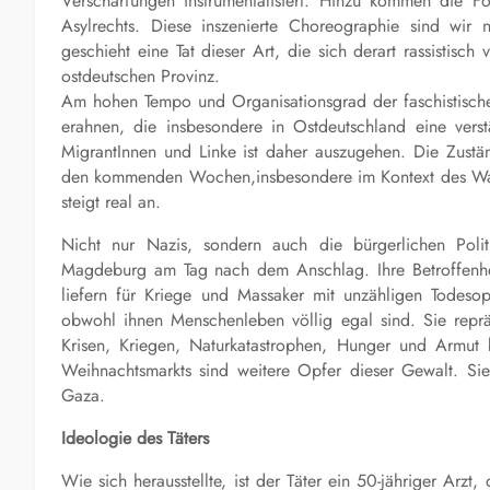
Verschärfungen instrumentalisiert. Hinzu kommen die
Asylrechts. Diese inszenierte Choreographie sind wir
geschieht eine Tat dieser Art, die sich derart rassistisc
ostdeutschen Provinz.
Am hohen Tempo und Organisationsgrad der faschistischen 
erahnen, die insbesondere in Ostdeutschland eine vers
MigrantInnen und Linke ist daher auszugehen. Die Zustän
den kommenden Wochen,insbesondere im Kontext des Wahl
steigt real an.
Nicht nur Nazis, sondern auch die bürgerlichen Poli
Magdeburg am Tag nach dem Anschlag. Ihre Betroffenheit
liefern für Kriege und Massaker mit unzähligen Todesop
obwohl ihnen Menschenleben völlig egal sind. Sie repräse
Krisen, Kriegen, Naturkatastrophen, Hunger und Armut 
Weihnachtsmarkts sind weitere Opfer dieser Gewalt. Si
Gaza.
Ideologie des Täters
Wie sich herausstellte, ist der Täter ein 50-jähriger Arz