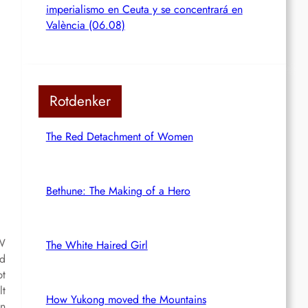
imperialismo en Ceuta y se concentrará en
València (06.08)
Rotdenker
The Red Detachment of Women
Bethune: The Making of a Hero
MW
The White Haired Girl
nd
bt
lt
How Yukong moved the Mountains
en