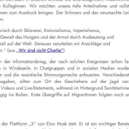
e KollegInnen. Wir möchten unsere tiefe Anteilnahme und volls
rInnen zum Ausdruck bringen. Der Schmerz und das verursachte Le
en.
torisch durch Sklaverei, Kolonialismus, Imperialismus,
e Gewalt des Hungers und der Armut durch Ausbeutung und
erall auf der Welt. Genauso verurteilen wir Anschläge und
on.“ (aus
„Wir sind nicht Charlie“
)
er Informationskrieg, der nach solchen Ereignissen schon fa
ich in Windeseile. In Chatgruppen und in sozialen Medien wurd
ten und die rassistische Stimmungsmache anfeuerten. Verschiedens
e ausgaben, eilten zum Ort des Geschehens auf der Jagd na
n Videos und Live-Statements, während im Hintergrund SanitäterInn
ügig ins Rollen. Erste Übergriffe auf MigrantInnen folgten noch 
er Plattform „X“ von Elon Musk statt. Er ist ein wichtiger Berat