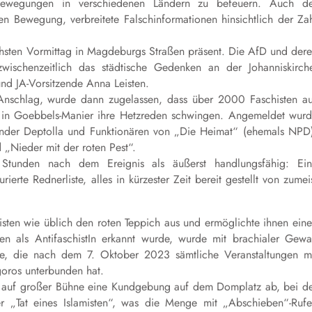
ewegungen in verschiedenen Ländern zu befeuern. Auch de
ären Bewegung, verbreitete Falschinformationen hinsichtlich der Za
hsten Vormittag in Magdeburgs Straßen präsent. Die AfD und der
zwischenzeitlich das städtische Gedenken an der Johanniskirch
nd JA-Vorsitzende Anna Leisten.
nschlag, wurde dann zugelassen, dass über 2000 Faschisten a
in Goebbels-Manier ihre Hetzreden schwingen. Angemeldet wur
der Deptolla und Funktionären von „Die Heimat“ (ehemals NPD
„Nieder mit der roten Pest“.
 Stunden nach dem Ereignis als äußerst handlungsfähig: Ei
ierte Rednerliste, alles in kürzester Zeit bereit gestellt von zumei
ten wie üblich den roten Teppich aus und ermöglichte ihnen ein
n als AntifaschistIn erkannt wurde, wurde mit brachialer Gewa
de, die nach dem 7. Oktober 2023 sämtliche Veranstaltungen m
goros unterbunden hat.
 auf großer Bühne eine Kundgebung auf dem Domplatz ab, bei d
er „Tat eines Islamisten“, was die Menge mit „Abschieben“-Ruf