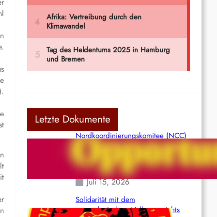
r
hl
en
e.
us
de
).
ne
Letzte Dokumente
st
Nordkoordinierungskomitee (NCC)
der Kommunistischen Partei Indiens
en
(Maoistisch): Postmoderner
lt
Opportunismus
it
Juli 15, 2026
er
Solidarität mit dem
venezolanischem Volk angesichts
en