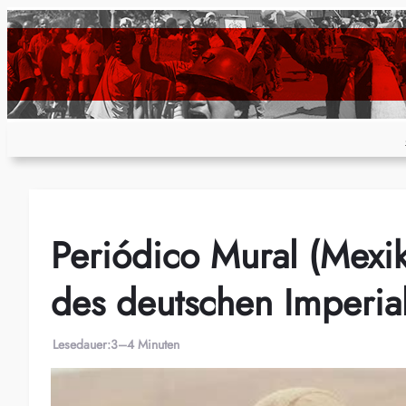
Zum
Inhalt
springen
Periódico Mural (Mexi
des deutschen Imperial
Lesedauer:
3–4 Minuten