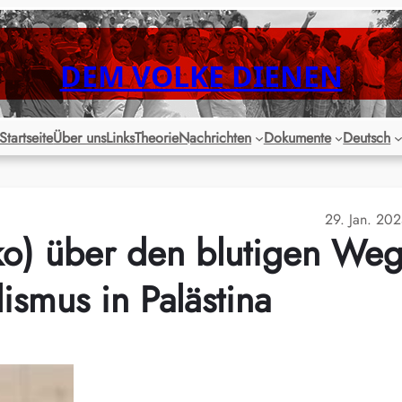
DEM VOLKE DIENEN
Startseite
Über uns
Links
Theorie
Nachrichten
Dokumente
Deutsch
29. Jan. 20
ko) über den blutigen We
ismus in Palästina