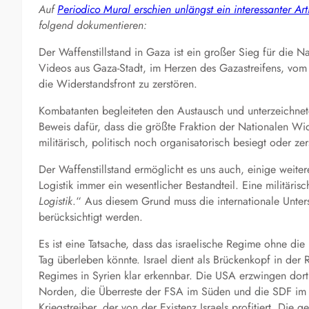
Auf
Periodico Mural erschien
unlängst ein interessanter
Art
folgend dokumentieren:
Der Waffenstillstand in Gaza ist ein großer Sieg für die N
Videos aus Gaza-Stadt, im Herzen des Gazastreifens, vom 
die Widerstandsfront zu zerstören.
Kombatanten begleiteten den Austausch und unterzeichnete
Beweis dafür, dass die größte Fraktion der Nationalen Wi
militärisch, politisch noch organisatorisch besiegt oder ze
Der Waffenstillstand ermöglicht es uns auch, einige weiter
Logistik immer ein wesentlicher Bestandteil. Eine militäri
Logistik
.“ Aus diesem Grund muss die internationale Unter
berücksichtigt werden.
Es ist eine Tatsache, dass das israelische Regime ohne die
Tag überleben könnte. Israel dient als Brückenkopf in de
Regimes in Syrien klar erkennbar. Die USA erzwingen dort
Norden, die Überreste der FSA im Süden und die SDF im Os
Kriegstreiber, der von der Existenz Israels profitiert. Die