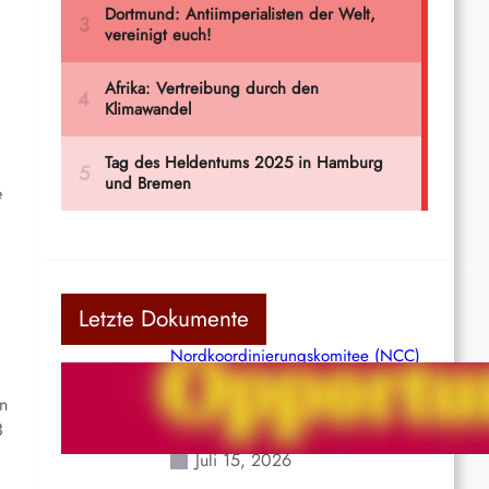
e
Letzte Dokumente
Nordkoordinierungskomitee (NCC)
der Kommunistischen Partei Indiens
(Maoistisch): Postmoderner
en
Opportunismus
3
.
Juli 15, 2026