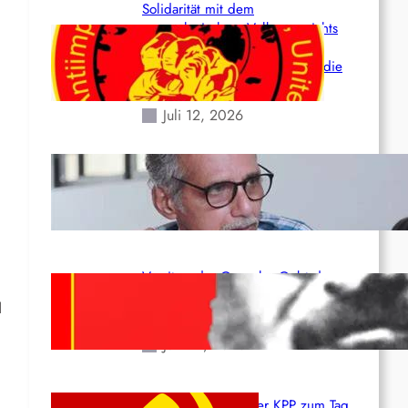
Solidarität mit dem
venezolanischem Volk angesichts
der verlorenen Leben und der
katastrophalen Situation durch die
Erdbeben des 24. Juni!
Juli 12, 2026
Indien: „Die Politik der
Kapitulation“ von K. Murali (Ajith)
Juli 1, 2026
Vorsitzender Gonzalo: Gebt das
Leben für die Partei und die
d
Revolution!
Juni 19, 2026
Beschluss des ZK der KPP zum Tag