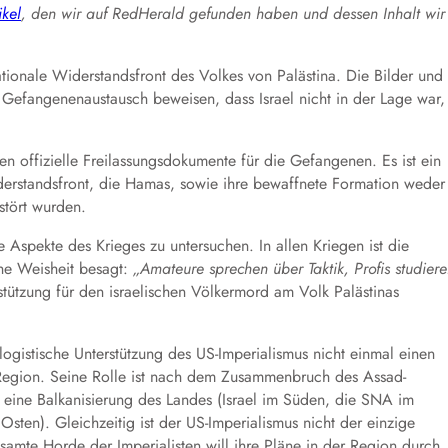
ikel
,
den wir auf RedHerald gefunden haben und dessen Inhalt wir
ationale Widerstandsfront des Volkes von Palästina. Die Bilder und
Gefangenenaustausch beweisen, dass Israel nicht in der Lage war,
n offizielle Freilassungsdokumente für die Gefangenen. Es ist ein
derstandsfront, die Hamas, sowie ihre bewaffnete Formation weder
rstört wurden.
e Aspekte des Krieges zu untersuchen. In allen Kriegen ist die
sche Weisheit besagt:
„Amateure sprechen über Taktik, Profis studier
stützung für den israelischen Völkermord am Volk Palästinas
 logistische Unterstützung des US-Imperialismus nicht einmal einen
r Region. Seine Rolle ist nach dem Zusammenbruch des Assad-
 eine Balkanisierung des Landes (Israel im Süden, die SNA im
ten). Gleichzeitig ist der US-Imperialismus nicht der einzige
 gesamte Horde der Imperialisten will ihre Pläne in der Region durch