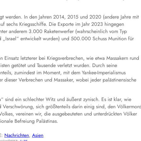
gt werden. In den Jahren 2014, 2015 und 2020 (andere Jahre mit
auf sechs Kriegsschiffe. Die Exporte im Jahr 2023 hingegen
unter anderem 3.000 Raketenwerfer (wahrscheinlich vom Typ
 „Israel“ entwickelt wurden) und 500.000 Schuss Munition für
n Einsatz letzterer bei Kriegsverbrechen, wie etwa Massakern rund
listen getötet und Tausende verletzt wurden. Durch seine
tenteils, zumindest im Moment, mit dem Yankee-Imperialismus
er dieser Verbrechen und Massaker, wobei jeder palästinensische
sind ein schlechter Witz und äußerst zynisch. Es ist klar, wie
nd Verschwörung, sich größtenteils darin einig sind, den Völkermor
Volkes, vereinen wir, die ausgebeuteten und unterdrückten Völker
ionale Befreiung Palästinas.
E:
Nachrichten
, 
Asien