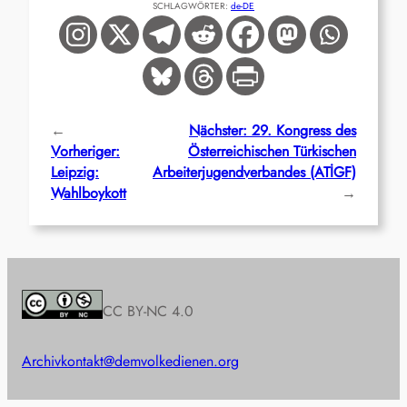
SCHLAGWÖRTER:
de-DE
←
Nächster:
29. Kongress des
Vorheriger:
Österreichischen Türkischen
Leipzig:
Arbeiterjugendverbandes (ATİGF)
Wahlboykott
→
CC BY-NC 4.0
Archiv
kontakt@demvolkedienen.org