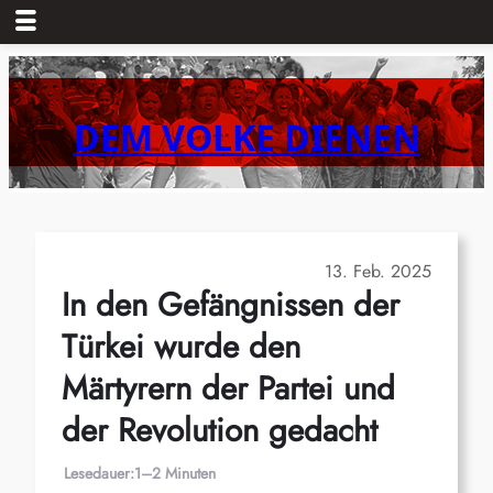
Zum
Inhalt
springen
DEM VOLKE DIENEN
13. Feb. 2025
In den Gefängnissen der
Türkei wurde den
Märtyrern der Partei und
der Revolution gedacht
Lesedauer:
1–2 Minuten