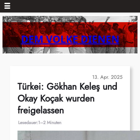
Zum
Inhalt
springen
DEM VOLKE DIENEN
13. Apr. 2025
Türkei: Gökhan Keleş und
Okay Koçak wurden
freigelassen
Lesedauer:
1–2 Minuten