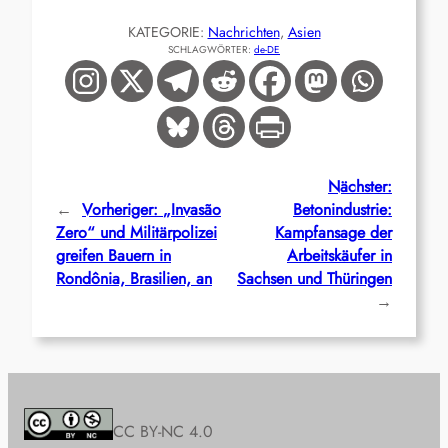
KATEGORIE:
Nachrichten
, 
Asien
SCHLAGWÖRTER:
de-DE
Nächster:
←
Vorheriger:
„Invasão
Betonindustrie:
Zero“ und Militärpolizei
Kampfansage der
greifen Bauern in
Arbeitskäufer in
Rondônia, Brasilien, an
Sachsen und Thüringen
→
CC BY-NC 4.0