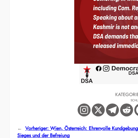
KATEGORI
SCH
←
Vorheriger:
Wien, Österreich: Ehrenvolle Kundgebung
Sieges und der Befreiung