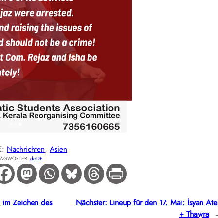
E:
Nachrichten
, 
Asien
LAGWÖRTER:
de-DE
 im Zeichen des
Nächster:
Lineup für den 17. Mai: İsyan Ate
+ Thawra