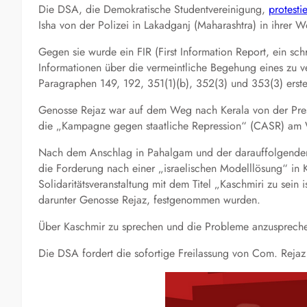
Die DSA, die Demokratische Studentvereinigung,
protestie
Isha von der Polizei in Lakadganj (Maharashtra) in ihre
Gegen sie wurde ein FIR
(
First Information Report, ein sch
Informationen über die vermeintliche Begehung eines zu 
Paragraphen 149, 192, 351(1)(b), 352(3) und 353(3)
erste
Genosse Rejaz war auf dem Weg nach Kerala von der Pressek
die „Kampagne gegen staatliche Repression“
(CASR)
am W
Nach dem Anschlag in Pahalgam und der darauffolgenden
die Forderung nach einer „israelischen Modelllösung“ in K
Solidaritätsveranstaltung mit dem Titel „Kaschmir
i
zu sein i
darunter Genosse Rejaz, festgenommen wurden.
Über Kaschmir zu sprechen und die Probleme anzusprechen,
Die DS
A
fordert die sofortige Freilassung von Com. Rejaz