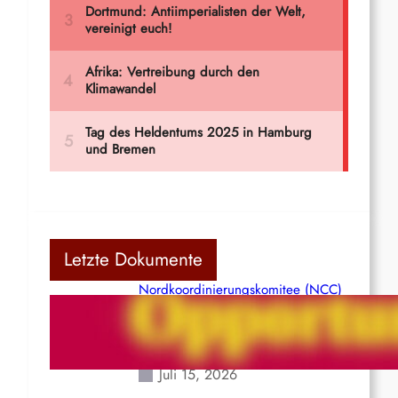
Letzte Dokumente
Nordkoordinierungskomitee (NCC)
der Kommunistischen Partei Indiens
(Maoistisch): Postmoderner
Opportunismus
Juli 15, 2026