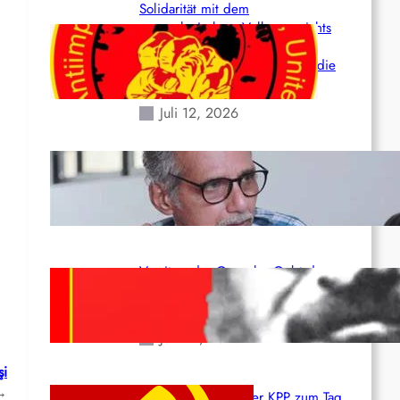
Solidarität mit dem
venezolanischem Volk angesichts
der verlorenen Leben und der
katastrophalen Situation durch die
Erdbeben des 24. Juni!
Juli 12, 2026
Indien: „Die Politik der
Kapitulation“ von K. Murali (Ajith)
Juli 1, 2026
Vorsitzender Gonzalo: Gebt das
Leben für die Partei und die
Revolution!
Juni 19, 2026
şi
→
Beschluss des ZK der KPP zum Tag