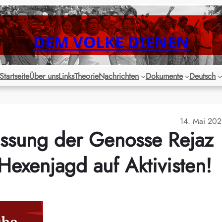
DEM VOLKE DIENEN
Startseite
Über uns
Links
Theorie
Nachrichten
Dokumente
Deutsch
14. Mai 20
lassung der Genosse Rejaz
Hexenjagd auf Aktivisten!