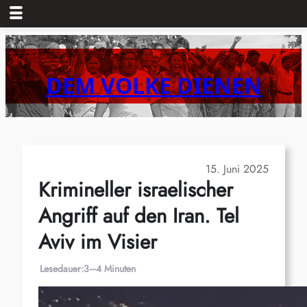
Zum
Inhalt
springen
DEM VOLKE DIENEN
15. Juni 2025
Krimineller israelischer
Angriff auf den Iran. Tel
Aviv im Visier
Lesedauer:
3–4 Minuten