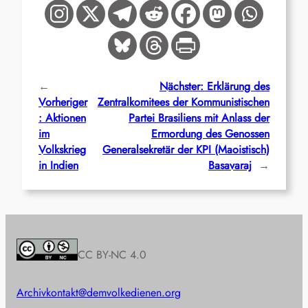
←
Nächster:
Erklärung des
Vorheriger
Zentralkomitees der Kommunistischen
:
Aktionen
Partei Brasiliens mit Anlass der
im
Ermordung des Genossen
Volkskrieg
Generalsekretär der KPI (Maoistisch)
in Indien
Basavaraj
→
CC BY-NC 4.0
Archiv
kontakt@demvolkedienen.org