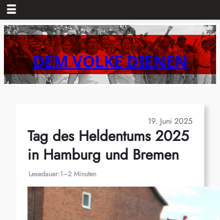
Zum
Inhalt
springen
DEM VOLKE DIENEN
19. Juni 2025
Tag des Heldentums 2025
in Hamburg und Bremen
Lesedauer:
1–2 Minuten