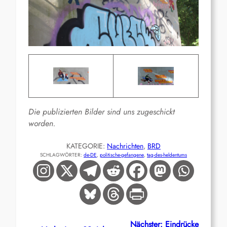
Die publizierten Bilder sind uns zugeschickt
worden.
KATEGORIE:
Nachrichten
, 
BRD
SCHLAGWÖRTER:
de-DE
, 
politische-gefangene
, 
tag-des-heldentums
Nächster:
Eindrücke