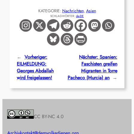
KATEGORIE:
Nachrichten
, 
Asien
SCHLAGWÖRTER:
de-DE
←
Vorheriger:
Nächster:
Spanien:
EILMELDUNG:
Faschisten greifen
Georges Abdallah
Migranten in Torre
wird freigelassen!
Pacheco (Murcia) an
→
CC BY-NC 4.0
Archiv
kontakt@demvolkedienen.org