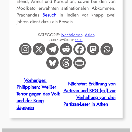
Elend, Armut und Korruption, sowie bei den von
Moolbato erwähnten antinationalen Abkommen.
Prachandas
Besuch
in Indien vor knapp zwei
Jahren dient dazu als Beweis.
KATEGORIE:
Nachrichten
, 
Asien
SCHLAGWÖRTER:
de-DE
←
Vorheriger:
Nächster:
Erklärung von
Philippinen: Weißer
Partizan und KPG (m-l) zur
Terror gegen das Volk
Verhaftung von drei
und der Krieg
Partizan-Leser in Athen
→
dagegen