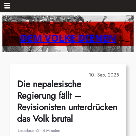
Zum
Inhalt
springen
DEM VOLKE DIENEN
10. Sep. 2025
Die nepalesische
Regierung fällt –
Revisionisten unterdrücken
das Volk brutal
Lesedauer:
2–4 Minuten