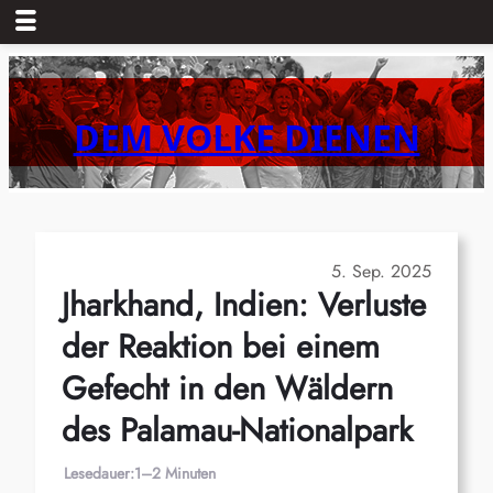
Zum
Inhalt
springen
DEM VOLKE DIENEN
5. Sep. 2025
Jharkhand, Indien: Verluste
der Reaktion bei einem
Gefecht in den Wäldern
des Palamau-Nationalpark
Lesedauer:
1–2 Minuten