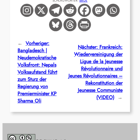
SCHLAGWÖRTER:
de-DE
←
Vorheriger:
Nächster:
Frankreich:
Bangladesch |
Wiedervereinigung der
Neudemokratische
Ligue de la Jeunesse
Volksfront: Nepals
Révolutionnaire und
Volksaufstand führt
Jeunes Révolutionnaires –
zum Sturz der
Rekonstitution der
Regierung von
Jeunesse Communiste
Premierminister KP
(VIDEO)
→
Sharma Oli