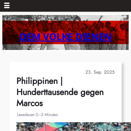
Zum
Inhalt
springen
DEM VOLKE DIENEN
23. Sep. 2025
Philippinen |
Hunderttausende gegen
Marcos
Lesedauer:
2–3 Minuten