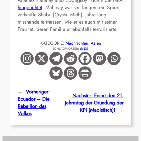
Anacito Mahinay alias „Dongkoy“ durch die NPA
hingerichtet
. Mahinay war seit langem ein Spion,
verkaufte Shabu [Crystal Meth], Jahre lang
misshandelte Massen, wie er es auch mit seiner
Frau tat, deren Familie er ebenfalls terrorisierte.
KATEGORIE:
Nachrichten
, 
Asien
SCHLAGWÖRTER:
de-DE
←
Vorheriger:
Nächster:
Feiert den 21.
Ecuador – Die
Jahrestag der Gründung der
Rebellion des
KPI (Maoistisch)!
→
Volkes