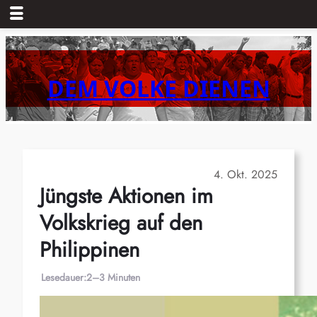
Zum
Inhalt
springen
DEM VOLKE DIENEN
4. Okt. 2025
Jüngste Aktionen im
Volkskrieg auf den
Philippinen
Lesedauer:
2–3 Minuten