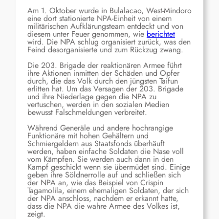
Am 1. Oktober wurde in Bulalacao, West-Mindoro
eine dort stationierte NPA-Einheit von einem
militärischen Aufklärungsteam entdeckt und von
diesem unter Feuer genommen, wie
berichtet
wird. Die NPA schlug organisiert zurück, was den
Feind desorganisierte und zum Rückzug zwang.
Die 203. Brigade der reaktionären Armee führt
ihre Aktionen inmitten der Schäden und Opfer
durch, die das Volk durch den jüngsten Taifun
erlitten hat. Um das Versagen der 203. Brigade
und ihre Niederlage gegen die NPA zu
vertuschen, werden in den sozialen Medien
bewusst Falschmeldungen verbreitet.
Während Generäle und andere hochrangige
Funktionäre mit hohen Gehältern und
Schmiergeldern aus Staatsfonds überhäuft
werden, haben einfache Soldaten die Nase voll
vom Kämpfen. Sie werden auch dann in den
Kampf geschickt wenn sie übermüdet sind. Einige
geben ihre Söldnerrolle auf und schließen sich
der NPA an, wie das Beispiel von Crispin
Tagamolila, einem ehemaligen Soldaten, der sich
der NPA anschloss, nachdem er erkannt hatte,
dass die NPA die wahre Armee des Volkes ist,
zeigt.