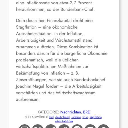
eine Inflationsrate von etwa 2,7 Prozent
herauskommen, so der Bundesbank-Chef.
Dem deutschen Finanzkapital droht eine
Stagflation – eine ökonomische
Ausnahmesituation, in der Inflation,
Arbeitslosigkeit und Wachstumsstillstand
zusammen auftreten. Diese Kombination ist
besonders darum für die bürgerliche Ökonomie
problematisch, weil die üblichen
wirtschaftspolitischen Maßnahmen zur
Bekämpfung von Inflation – z. B.
Zinserhöhungen, wie sie auch Bundesbankchef
Joachim Nagel fordert – die Arbeitslosigkeit
verschärfen und das Wirtschaftswachstum
ausbremsen.
KATEGORIE:
Nachrichten
, 
BRD
SCHLAGWÖRTER:
brd
, 
deutschland
, 
inflation
, 
krise
, 
stagflation
, 
wirtschaftskrise