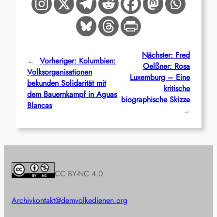
Nächster:
Fred
←
Vorheriger:
Kolumbien:
Oelßner: Rosa
Volksorganisationen
Luxemburg – Eine
bekunden Solidarität mit
kritische
dem Bauernkampf in Aguas
biographische Skizze
Blancas
→
CC BY-NC 4.0
Archiv
kontakt@demvolkedienen.org