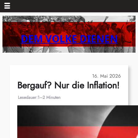
Zum
Inhalt
springen
DEM VOLKE DIENEN
16. Mai 2026
Bergauf? Nur die Inflation!
Lesedauer:
1–2 Minuten