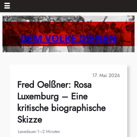
Zum
Inhalt
springen
DEM VOLKE DIENEN
17. Mai 2026
Fred Oelßner: Rosa
Luxemburg – Eine
kritische biographische
Skizze
Lesedauer:
1–2 Minuten