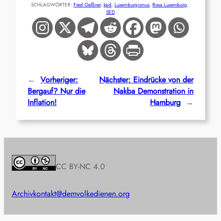
SCHLAGWÖRTER:
Fred Oelßner
, 
kpd
, 
Luxemburgismus
, 
Rosa Luxemburg
, 
SED
←
Vorheriger:
Nächster:
Eindrücke von der
Bergauf? Nur die
Nakba Demonstration in
Inflation!
Hamburg
→
CC BY-NC 4.0
Archiv
kontakt@demvolkedienen.org