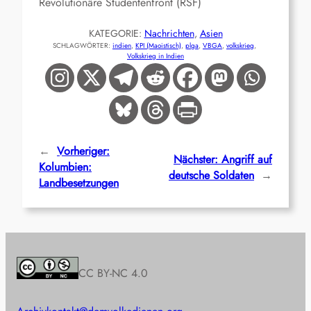
Revolutionäre Studentenfront (RSF)
KATEGORIE:
Nachrichten
, 
Asien
SCHLAGWÖRTER:
indien
, 
KPI (Maoistisch)
, 
plga
, 
VBGA
, 
volkskrieg
, 
Volkskrieg in Indien
←
Vorheriger:
Nächster:
Angriff auf
Kolumbien:
deutsche Soldaten
→
Landbesetzungen
CC BY-NC 4.0