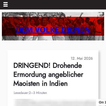
Zum
Inhalt
springen
DEM VOLKE DIENEN
12. Mai 2026
DRINGEND! Drohende
Ermordung angeblicher
Maoisten in Indien
Lesedauer:
2–3 Minuten