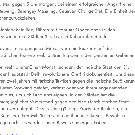
. Mai gegen 5 Uhr morgens bei einem erfolgreichen Angriff einer
ab-ang, Barangay Masaling, Cauayan City, getötet. Die Einheit de
her zurückziehen.
nfanteriebataillon, führen seit Februar Operationen in den
sowie in den Städten Sipalay und Kabankalan durch.
aoyao, im vergangenen Monat war eine Reaktion auf die
ädlichen Präsenz reaktionärer Truppen in den genannten Gebieten
n reaktionärenEinen Monat nachdem der indische Staat den 31.
n der Hauptstadt Delhi revolutionäre Graffiti dokumentiert. Um diese
tzten zwei Jahren militärische Taktiken gegen die indische Bevölkeru
diesem Vorwand getötet, verletzt oder von ihrem angestammten
ten dies, um sich Land anzueignen. In den Städten hat die
en; jeglicher Widerstand gegen den hindu-faschistischen Staat
ppen verschleppt. Dies ist eine gängige Praxis der Reaktion, um
Scheitern ihrer Militäroperation an ihm auszulassen. Bewohner
wungen oder es werden ihnen Beweise untergeschoben.