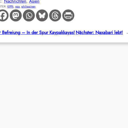
E:
Nachrichten
, 
Asien
TER:
KPPh
, 
npa
, 
philippinen
 Befreiung – In der Spur Kaypakkayas!
Nächster:
Naxabari lebt!