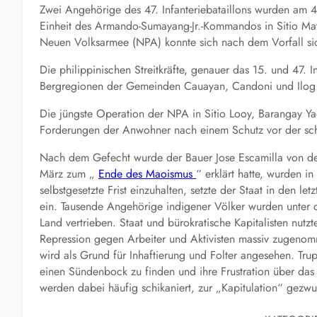
Zwei Angehörige des 47. Infanteriebataillons wurden am 4
Einheit des Armando-Sumayang-Jr.-Kommandos in Sitio Mat
Neuen Volksarmee (NPA) konnte sich nach dem Vorfall sic
Die philippinischen Streitkräfte, genauer das 15. und 47. I
Bergregionen der Gemeinden Cauayan, Candoni und Ilog 
Die jüngste Operation der NPA in Sitio Looy, Barangay Y
Forderungen der Anwohner nach einem Schutz vor der sch
Nach dem Gefecht wurde der Bauer Jose Escamilla von de
März zum „
Ende des Maoismus
“ erklärt hatte, wurden i
selbstgesetzte Frist einzuhalten, setzte der Staat in den le
ein. Tausende Angehörige indigener Völker wurden unter 
Land vertrieben. Staat und bürokratische Kapitalisten nutz
Repression gegen Arbeiter und Aktivisten massiv zugenomm
wird als Grund für Inhaftierung und Folter angesehen. Tru
einen Sündenbock zu finden und ihre Frustration über das 
werden dabei häufig schikaniert, zur „Kapitulation“ gez