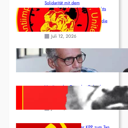
Solidarität mit dem
venezolanischem Volk angesichts
der verlorenen Leben und der
katastrophalen Situation durch die
Erdbeben des 24. Juni!
Juli 12, 2026
Indien: „Die Politik der
Kapitulation“ von K. Murali (Ajith)
Juli 1, 2026
Vorsitzender Gonzalo: Gebt das
Leben für die Partei und die
Revolution!
Juni 19, 2026
Beschluss des ZK der KPP zum Tag