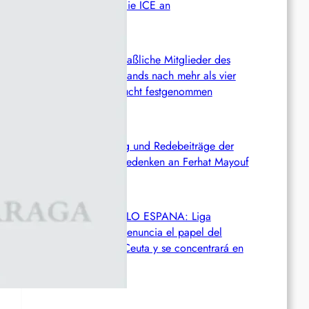
Kampfes gegen die ICE an
Chile: Zwei mutmaßliche Mitglieder des
Mapuche-Widerstands nach mehr als vier
Jahren auf der Flucht festgenommen
Zusammenfassung und Redebeiträge der
Demo 2026 in Gedenken an Ferhat Mayouf
SERVIR AL PUEBLO ESPANA: Liga
Antiimperialista denuncia el papel del
imperialismo en Ceuta y se concentrará en
València (06.08)