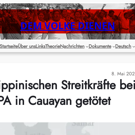
DEM VOLKE DIENEN
Startseite
Über uns
Links
Theorie
Nachrichten
Dokumente
Deutsch
8. Mai 20
ppinischen Streitkräfte be
A in Cauayan getötet