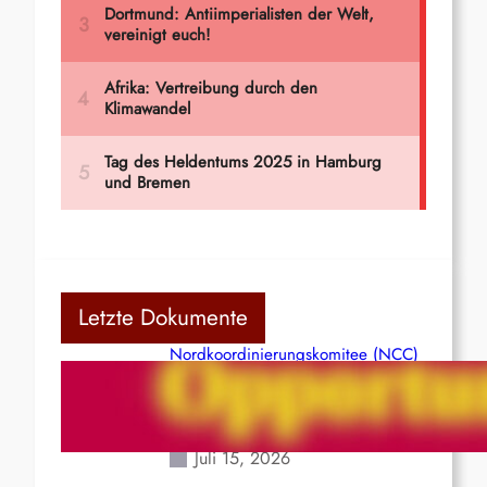
Letzte Dokumente
Nordkoordinierungskomitee (NCC)
der Kommunistischen Partei Indiens
(Maoistisch): Postmoderner
Opportunismus
Juli 15, 2026