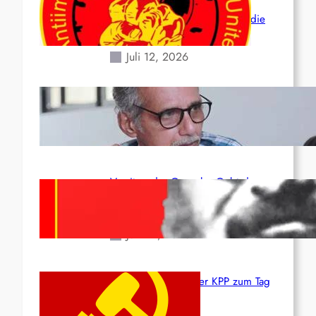
der verlorenen Leben und der
katastrophalen Situation durch die
Erdbeben des 24. Juni!
Juli 12, 2026
Indien: „Die Politik der
Kapitulation“ von K. Murali (Ajith)
Juli 1, 2026
Vorsitzender Gonzalo: Gebt das
Leben für die Partei und die
Revolution!
Juni 19, 2026
Beschluss des ZK der KPP zum Tag
des Heldentums