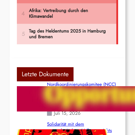
Letzte Dokumente
Nordkoordinierungskomitee (NCC)
der Kommunistischen Partei Indiens
(Maoistisch): Postmoderner
Opportunismus
Juli 15, 2026
Solidarität mit dem
venezolanischem Volk angesichts