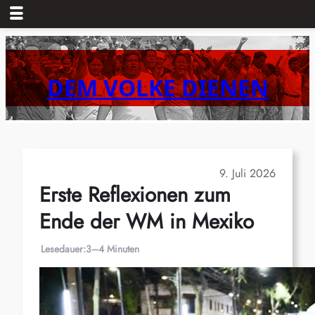
Zum
Inhalt
springen
DEM VOLKE DIENEN
9. Juli 2026
Erste Reflexionen zum
Ende der WM in Mexiko
Lesedauer:
3–4 Minuten