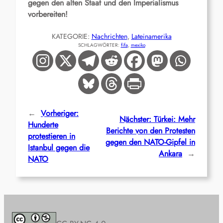
gegen den alten Staat und den Imperialismus
vorbereiten!
KATEGORIE:
Nachrichten
, 
Lateinamerika
SCHLAGWÖRTER:
fifa
, 
mexiko
←
Vorheriger:
Nächster:
Türkei: Mehr
Hunderte
Berichte von den Protesten
protestieren in
gegen den NATO-Gipfel in
Istanbul gegen die
Ankara
→
NATO