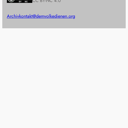
CC BY-NC 4.0
Archiv
kontakt@demvolkedienen.org