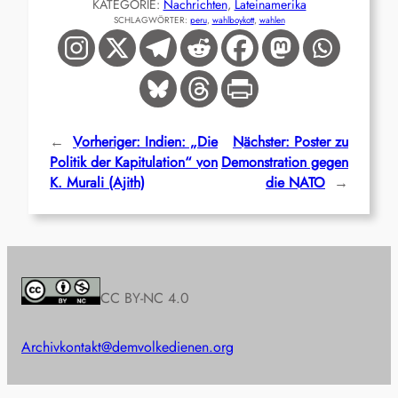
KATEGORIE:
Nachrichten
, 
Lateinamerika
SCHLAGWÖRTER:
peru
, 
wahlboykott
, 
wahlen
←
Vorheriger:
Indien: „Die
Nächster:
Poster zu
Politik der Kapitulation“ von
Demonstration gegen
K. Murali (Ajith)
die NATO
→
CC BY-NC 4.0
Archiv
kontakt@demvolkedienen.org