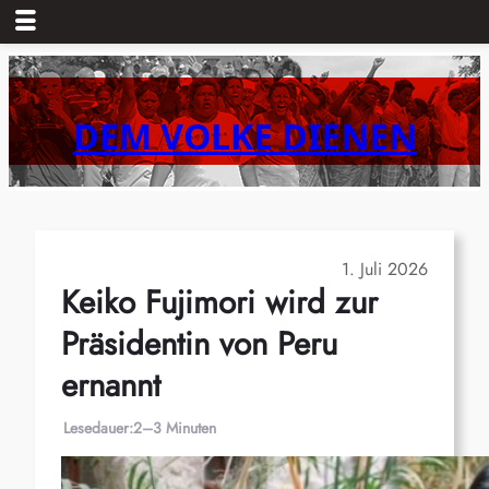
Zum
Inhalt
springen
DEM VOLKE DIENEN
1. Juli 2026
­Keiko Fujimori wird zur
Präsidentin von Peru
ernannt
Lesedauer:
2–3 Minuten