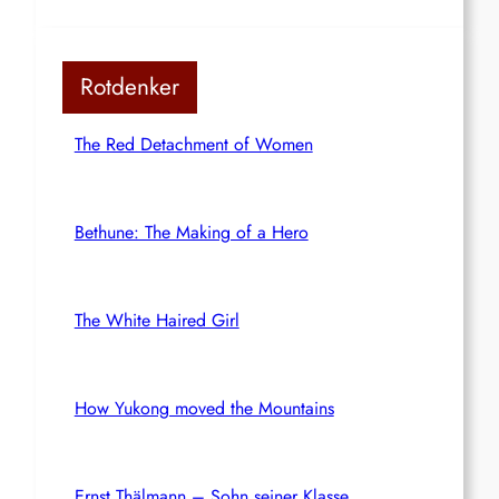
Rotdenker
The Red Detachment of Women
Bethune: The Making of a Hero
The White Haired Girl
How Yukong moved the Mountains
Ernst Thälmann – Sohn seiner Klasse