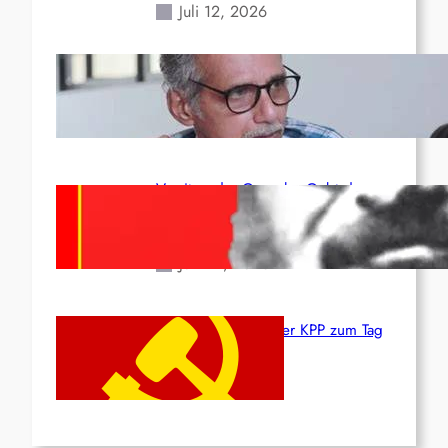
Juli 12, 2026
Indien: „Die Politik der
Kapitulation“ von K. Murali (Ajith)
Juli 1, 2026
Vorsitzender Gonzalo: Gebt das
Leben für die Partei und die
Revolution!
Juni 19, 2026
Beschluss des ZK der KPP zum Tag
des Heldentums
Juni 19, 2026