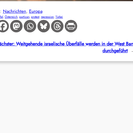
E:
Nachrichten
, 
Europa
fel
, 
Österreich
, 
partizan
, 
protest
, 
repression
, 
Türkei
chster:
Weitgehende israelische Überfälle werden in der West Ba
durchgeführt