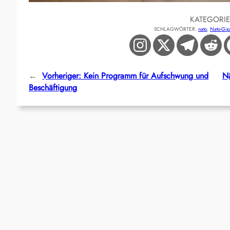
KATEGORI
SCHLAGWÖRTER:
nato
, 
Nato-Gip
←
Vorheriger:
Kein Programm für Aufschwung und
Nä
Beschäftigung