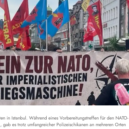
n in Istanbul. Während eines Vorbereitungstreffen für den NATO-
and, gab es trotz umfangreicher Polizeischikanen an mehreren Orten