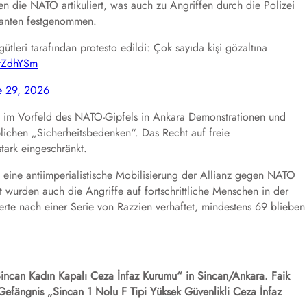
die NATO artikuliert, was auch zu Angriffen durch die Polizei
ranten festgenommen.
ütleri tarafından protesto edildi: Çok sayıda kişi gözaltına
RtZdhYSm
e 29, 2026
en im Vorfeld des NATO-Gipfels in Ankara Demonstrationen und
lichen „Sicherheitsbedenken“. Das Recht auf freie
tark eingeschränkt.
 eine antiimperialistische Mobilisierung der Allianz gegen NATO
t wurden auch die Angriffe auf fortschrittliche Menschen in der
erte nach einer Serie von Razzien verhaftet, mindestens 69 blieben
incan Kadın Kapalı Ceza İnfaz Kurumu“ in Sincan/Ankara.
Faik
-Gefängnis „Sincan 1 Nolu F Tipi Yüksek Güvenlikli Ceza İnfaz