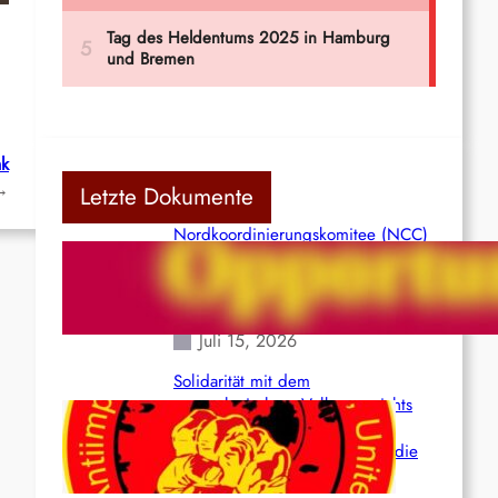
nk
→
Letzte Dokumente
Nordkoordinierungskomitee (NCC)
der Kommunistischen Partei Indiens
(Maoistisch): Postmoderner
Opportunismus
Juli 15, 2026
Solidarität mit dem
venezolanischem Volk angesichts
der verlorenen Leben und der
katastrophalen Situation durch die
Erdbeben des 24. Juni!