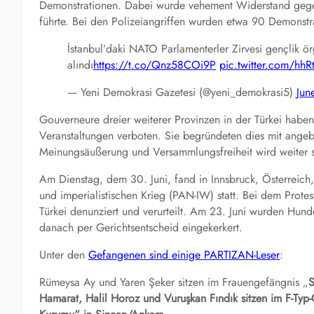
Demonstrationen. Dabei wurde vehement Widerstand gegen 
führte. Bei den Polizeiangriffen wurden etwa 90 Demonst
İstanbul’daki NATO Parlamenterler Zirvesi gençlik örg
alındı
https://t.co/Qnz58COi9P
pic.twitter.com/hh
— Yeni Demokrasi Gazetesi (@yeni_demokrasi5)
Jun
Gouverneure dreier weiterer Provinzen in der Türkei hab
Veranstaltungen verboten. Sie begründeten dies mit angeb
Meinungsäußerung und Versammlungsfreiheit wird weiter s
Am Dienstag, dem 30. Juni, fand in Innsbruck, Österreich,
und imperialistischen Krieg (PAN-IW) statt. Bei dem Protes
Türkei denunziert und verurteilt. Am 23. Juni wurden Hund
danach per Gerichtsentscheid eingekerkert.
Unter den
Gefangenen sind einige PARTIZAN-Leser
:
Rümeysa Ay und Yaren Şeker sitzen im Frauengefängnis „
S
Hamarat, Halil Horoz
und
Vuruşkan Fındık
sitzen im F-Typ