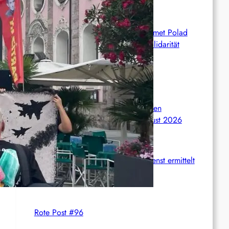
Syrien: Der kurdische Journalist Ahmet Polad
ist seit 200 Tagen in Haft – die Solidarität
wächst
International: Aufruf zu einer
Solidaritätswoche mit anarchistischen
Gefangenen vom 23. bis 30. August 2026
Deutschland: Der Inlandsgeheimdienst ermittelt
gegen „Prosfygika“
Rote Post #96