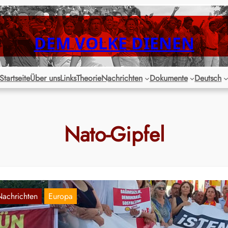
DEM VOLKE DIENEN
Startseite
Über uns
Links
Theorie
Nachrichten
Dokumente
Deutsch
Nato-Gipfel
Nachrichten
Europa
underte protestieren in Istanbul gegen die