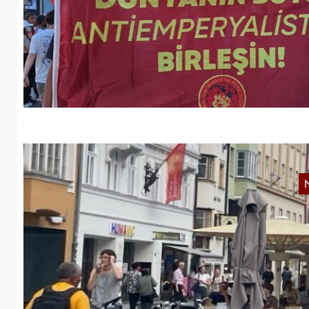
Wi
üb
u
A
Be
Ju