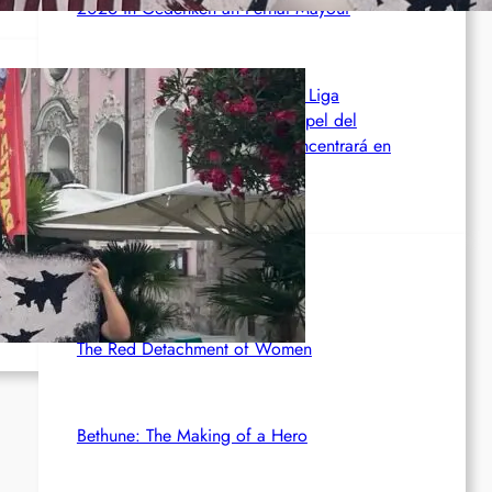
2026 in Gedenken an Ferhat Mayouf
SERVIR AL PUEBLO ESPANA: Liga
Antiimperialista denuncia el papel del
imperialismo en Ceuta y se concentrará en
València (06.08)
ul.
Rotdenker
The Red Detachment of Women
Bethune: The Making of a Hero