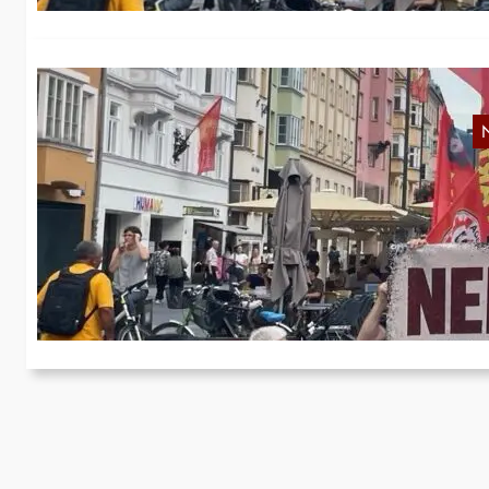
P
Am
Wä