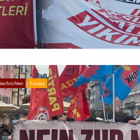
NATO
Juli 9, 2026
r teilen eine inoffizielle Übersetzung eines Artikels von Yeni Demokr
er Anti-NATO-Proteste in Istanbul: In Kadıköy, Istanbul fanden Protes
nter…
Nachrichten
Europa
nti-NATO-Proteste in Europa
Juli 9, 2026
reits im Vorfeld des aktuellen NATO-Gipfel in der Türkei am 7. und 
li fand eine Vielzahl an Protesten in…