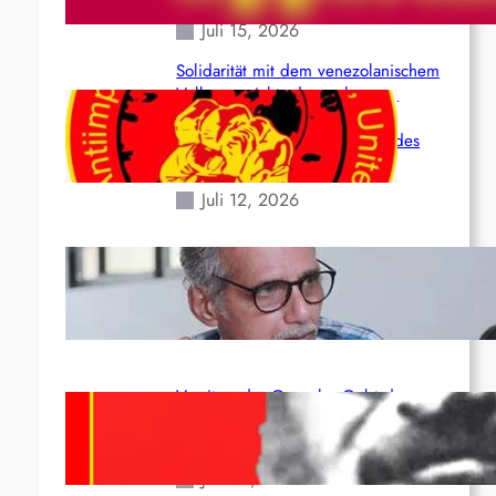
Juli 15, 2026
Solidarität mit dem venezolanischem
Volk angesichts der verlorenen
Leben und der katastrophalen
Situation durch die Erdbeben des
24. Juni!
Juli 12, 2026
Indien: „Die Politik der Kapitulation“
von K. Murali (Ajith)
Juli 1, 2026
Vorsitzender Gonzalo: Gebt das
Leben für die Partei und die
Revolution!
Juni 19, 2026