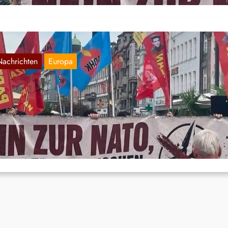
Nachrichten
Europa
roteste gegen den NATO-Gipfel
Juli 3, 2026
 Montag, dem 29. Junikam es zu umfangreichen Protesten in Istanb
hrend eines Vorbereitungstreffen für den NATO-Gipfel am 7. und…