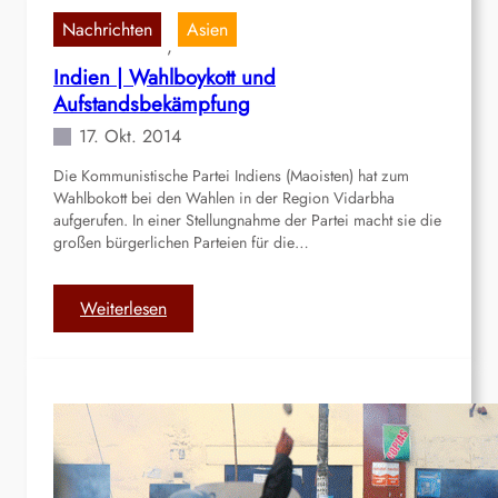
r
n
c
Nachrichten
Asien
u
z
, 
h
|
ü
z
Indien | Wahlboykott und
A
n
u
Aufstandsbekämpfung
y
d
E
17. Okt. 2014
a
e
n
c
n
d
Die Kommunistische Partei Indiens (Maoisten) hat zum
u
R
Wahlbokott bei den Wahlen in der Region Vidarbha
e
c
e
aufgerufen. In einer Stellungnahme der Partei macht sie die
b
h
g
großen bürgerlichen Parteien für die…
r
o
i
i
|
e
n
:
Weiterlesen
H
r
g
I
i
u
e
n
n
n
n
d
t
g
!
i
e
s
e
r
g
n
h
e
|
a