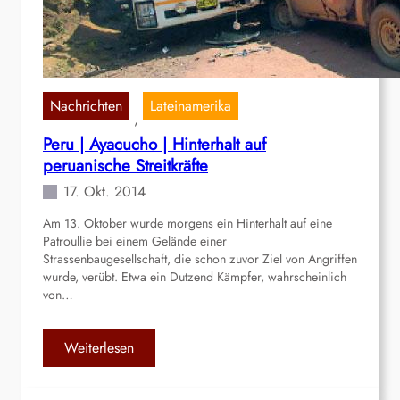
o
i
n
t
g
c
t
e
i
k
n
n
a
g
Nachrichten
Lateinamerika
m
, 
o
p
Peru | Ayacucho | Hinterhalt auf
|
a
peruanische Streitkräfte
D
g
e
17. Okt. 2014
n
m
e
Am 13. Oktober wurde morgens ein Hinterhalt auf eine
o
e
Patroullie bei einem Gelände einer
n
r
Strassenbaugesellschaft, die schon zuvor Ziel von Angriffen
s
f
wurde, verübt. Etwa ein Dutzend Kämpfer, wahrscheinlich
t
o
von…
r
l
a
g
:
Weiterlesen
n
r
P
t
e
e
e
i