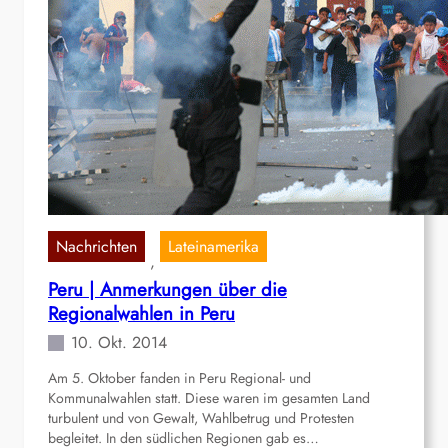
b
W
l
ä
a
t
u
h
a
d
l
u
e
b
f
a
o
p
n
y
e
k
r
o
u
t
a
t
Nachrichten
Lateinamerika
n
, 
u
i
Peru | Anmerkungen über die
n
s
Regionalwahlen in Peru
d
c
A
10. Okt. 2014
h
u
e
Am 5. Oktober fanden in Peru Regional- und
f
S
Kommunalwahlen statt. Diese waren im gesamten Land
s
t
turbulent und von Gewalt, Wahlbetrug und Protesten
t
r
begleitet. In den südlichen Regionen gab es…