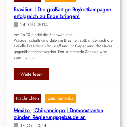
, 
s
Brasilien | Die großartige Boykottkampagne
r
erfolgreich zu Ende bringen!
a
e
24. Okt. 2014
l
Am 26.10. findet die Stichwahl der
i
Präsidentschaftskandidaten in Brasilien statt, in der sich die
s
aktuelle Präsidentin Rousseff und ihr Gegenkandidat Neves
c
gegenüberstehen werden. Der kommende Sonntag wird
h
aber nicht…
e
S
:
Weiterlesen
t
B
r
r
e
a
i
Nachrichten
Lateinamerika
s
t
, 
i
k
Mexiko | Chilpancingo | Demonstranten
l
r
zünden Regierungsgebäude an
i
ä
17. Okt. 2014
e
f