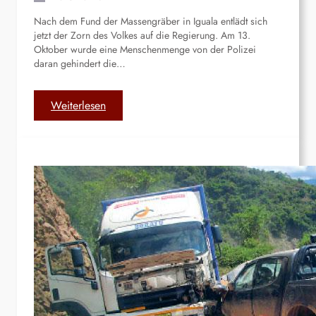
n
t
Nach dem Fund der Massengräber in Iguala entlädt sich
|
e
jetzt der Zorn des Volkes auf die Regierung. Am 13.
D
e
Oktober wurde eine Menschenmenge von der Polizei
i
r
daran gehindert die…
e
s
g
c
:
Weiterlesen
r
h
M
o
i
e
ß
e
x
a
ß
i
r
e
k
t
n
o
i
1
|
g
4
C
e
-
h
B
j
i
o
ä
l
y
h
p
k
r
a