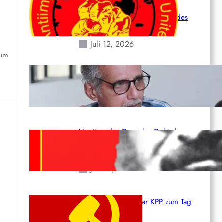
Leben und der katastrophalen
Situation durch die Erdbeben des
24. Juni!
Juli 12, 2026
zum
Indien: „Die Politik der Kapitulation“
von K. Murali (Ajith)
Juli 1, 2026
Vorsitzender Gonzalo: Gebt das
Leben für die Partei und die
Revolution!
Juni 19, 2026
:
Beschluss des ZK der KPP zum Tag
des Heldentums