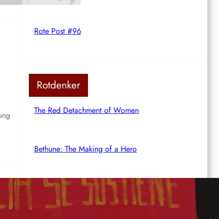
Rote Post #96
Rotdenker
The Red Detachment of Women
ung
Bethune: The Making of a Hero
The White Haired Girl