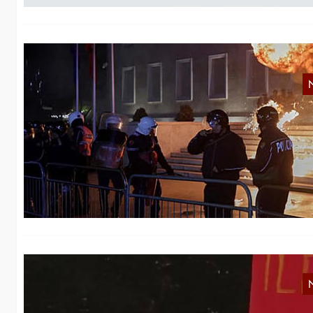
Z
Na
vo