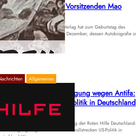
ie Autobiografie des Vorsitzenden Mao
Dez. 26, 2025
r kleine, unabhängige Ostwind Verlag hat zum Geburtstag des
rsitzenden Mao Tse-tung, am 26. Dezember, dessen Autobiografie 
rsten Male…
Nachrichten
Allgemeines
OTE HILFE | Kontokündigung wegen Antifa:
anken vollstrecken US-Politik in Deutschland
Dez. 25, 2025
r teilen an dieser Stelle eine Erklärung der Roten Hilfe Deutschland
ntokündigung wegen Antifa: Banken vollstrecken US-Politik in