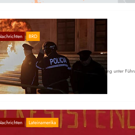
Nachrichten
BRD
wischen Hamburg und Tirana
Dez. 29, 2025
ch Zusammenstößen bei Protesten gegen die Regierung unter Führ
n Ali Rama, die seit 2013 an der Macht ist, in…
Nachrichten
Lateinamerika