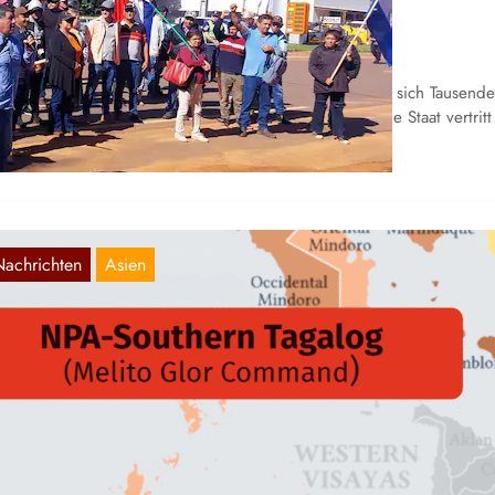
roßgrundbesitz
Dez. 30, 2025
 Departamento San Pedro, im Osten Paraguays, haben sich Tausend
uern gegen den Staat erhoben. Dieser paraguayanische Staat vertritt
ie…
Nachrichten
Asien
hilippinen | NPA-Süd-Tagalog: Unterstützt di
ndischeRevolution!
Dez. 30, 2025
ermit teilen wir eine inoffizielle Übersetzung einer Solidaritätserklär
t dem Volkskrieg in Indien von den Philippinen: Das Melito Glor
ommand…