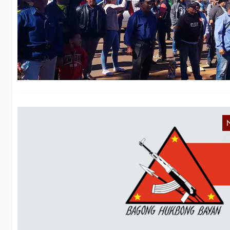
G
Im
Ba
d
P
i
Hi
mi
C