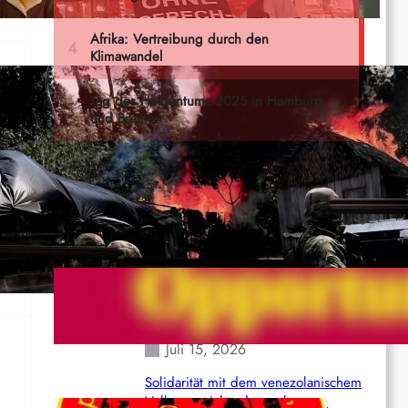
Letzte Dokumente
en
Nordkoordinierungskomitee (NCC)
der Kommunistischen Partei Indiens
(Maoistisch): Postmoderner
Opportunismus
Juli 15, 2026
Solidarität mit dem venezolanischem
Volk angesichts der verlorenen