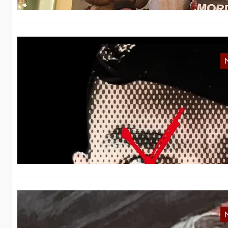
B
Au
re
B