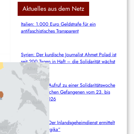
c
Aktuelles aus dem Netz
h
Italien: 1.000 Euro Geldstrafe für ein
e
antifaschistisches Transparent
Syrien: Der kurdische Journalist Ahmet Polad ist
seit 200 Tagen in Haft – die Solidarität wächst
e
International: Aufruf zu einer Solidaritätswoche
mit anarchistischen Gefangenen vom 23. bis
30. August 2026
ung
Deutschland: Der Inlandsgeheimdienst ermittelt
gegen „Prosfygika“