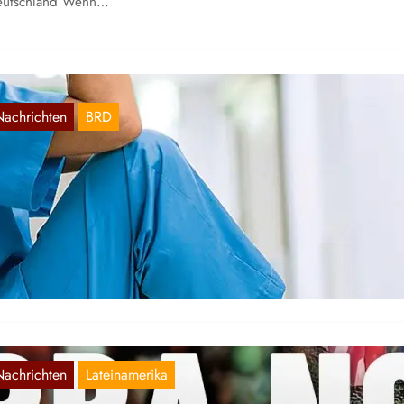
eutschland Wenn…
Nachrichten
BRD
chmierentheater um Krankenkassenbeiträge
Dez. 22, 2025
e Bundesregierung unter dem Betrüger Friedrich Merz hatte
rsprochen, dass die Krankenkassenbeiträge stabil bleiben. Jetzt ist kl
r Millionen Versicherte…
Nachrichten
Lateinamerika