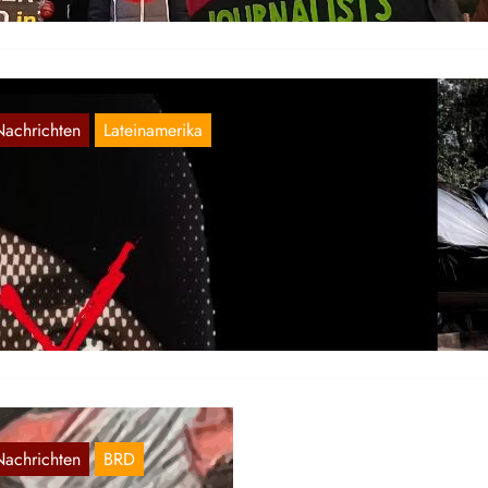
Nachrichten
Lateinamerika
rasilien: Unterstützung für die LCP
Dez. 26, 2025
s verschiedenen Regionen Brasiliens gibt es Berichte über mehrere
volutionäre Propagandaaktionen zur Unterstützung der Liga der arm
auern (LCP) und…
Nachrichten
BRD