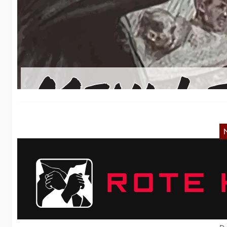
D
De
Vo
e
R
B
Wi
Ko