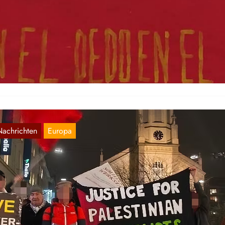
exiko: Solidaritätsaktionen mit dem
alästinensischen Widerstand
Dez. 28, 2025
ch dem Aufruf der Strömung des Volkes – Rote Sonne und des
mitees für die Antiimperialistische Liga (Mexiko) wurden vielfältige
Nachrichten
Europa
sterreich | Repression gegen die Palästina-
olidarität
Dez. 27, 2025
r Journalist und Gründer von „Gaza Now“, Mustafa Ayyash, wurde al
geblicher „Terrorist“ in Linz vor Gericht gestellt und seine…