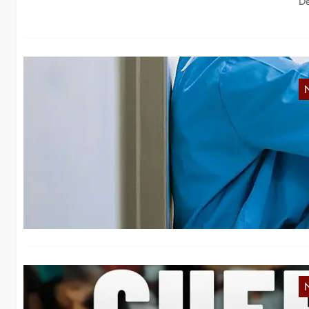
D
S
Di
ve
Fü