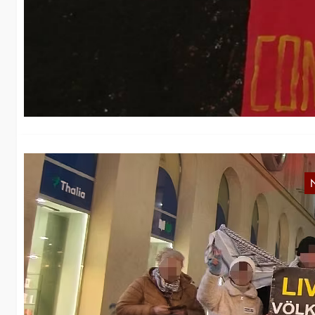
M
p
Na
Ko
Ö
S
De
an