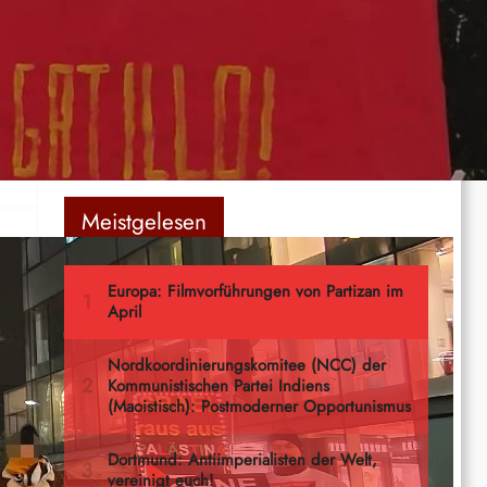
How Yukong moved the Mountains
Ernst Thälmann – Sohn seiner Klasse
…
Meistgelesen
s