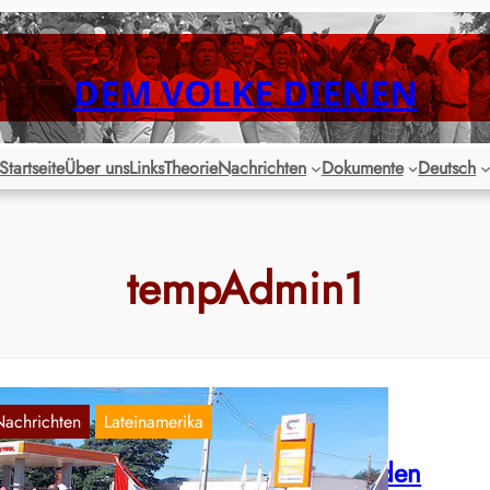
DEM VOLKE DIENEN
Startseite
Über uns
Links
Theorie
Nachrichten
Dokumente
Deutsch
tempAdmin1
Nachrichten
Lateinamerika
araguay: Tausende Bauern gegen den