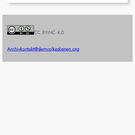
CC BY-NC 4.0
Archiv
kontakt@demvolkedienen.org