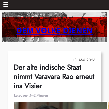
Zum
Inhalt
springen
DEM VOLKE DIENEN
18. Mai 2026
Der alte indische Staat
nimmt Varavara Rao erneut
ins Visier
Lesedauer:
1–2 Minuten