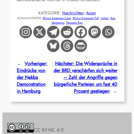
KATEGORIE:
Nachrichten
, 
Asien
SCHLAGWÖRTER:
Bhima Koregaon Case
, 
Bhima Koregaon Fall
, 
indien
, 
Rao
, 
repression
, 
Varavara Rao
←
Vorheriger:
Nächster:
Die Widersprüche in
Eindrücke von
der BRD verschärfen sich weiter
der Nakba
– Zahl der Angriffe gegen
Demonstration
bürgerliche Parteien um fast 40
in Hamburg
Prozent gestiegen
→
CC BY-NC 4.0