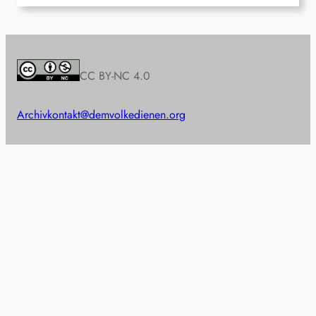
CC BY-NC 4.0
Archiv
kontakt@demvolkedienen.org