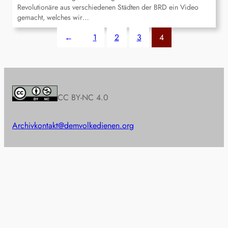
Revolutionäre aus verschiedenen Städten der BRD ein Video
gemacht, welches wir…
←
1
2
3
4
CC BY-NC 4.0
Archiv
kontakt@demvolkedienen.org