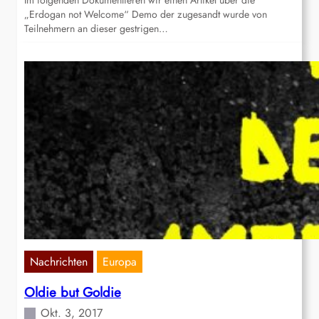
Im folgenden Dokumentieren wir einen Artikel über die
„Erdogan not Welcome“ Demo der zugesandt wurde von
Teilnehmern an dieser gestrigen…
Nachrichten
Europa
Oldie but Goldie
Okt. 3, 2017