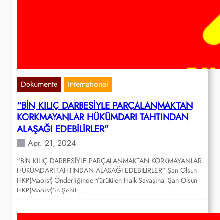
Dokumente
International
“BİN KILIÇ DARBESİYLE PARÇALANMAKTAN
KORKMAYANLAR HÜKÜMDARI TAHTINDAN
ALAŞAĞI EDEBİLİRLER”
Apr. 21, 2024
“BİN KILIÇ DARBESİYLE PARÇALANMAKTAN KORKMAYANLAR
HÜKÜMDARI TAHTINDAN ALAŞAĞI EDEBİLİRLER” Şan Olsun
HKP(Maoist) Önderliğinde Yürütülen Halk Savaşına, Şan Olsun
HKP(Maoist)’in Şehit…