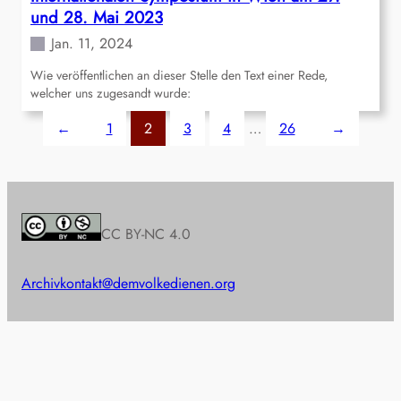
und 28. Mai 2023
Jan. 11, 2024
Wie veröffentlichen an dieser Stelle den Text einer Rede,
welcher uns zugesandt wurde:
←
1
2
3
4
…
26
→
CC BY-NC 4.0
Archiv
kontakt@demvolkedienen.org