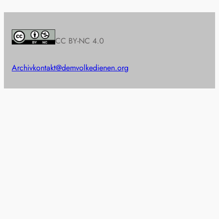
CC BY-NC 4.0
Archiv
kontakt@demvolkedienen.org