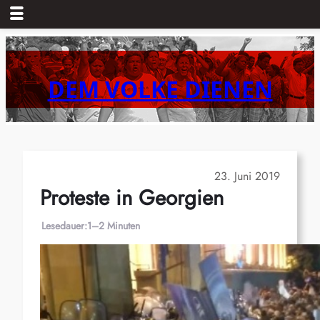
Zum
Inhalt
springen
DEM VOLKE DIENEN
23. Juni 2019
Proteste in Georgien
Lesedauer:
1–2 Minuten