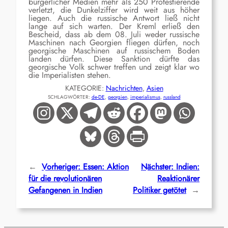
bürgerlicher Medien mehr als 250 Protestierende
verletzt, die Dunkelziffer wird weit aus höher
liegen. Auch die russische Antwort ließ nicht
lange auf sich warten. Der Kreml erließ den
Bescheid, dass ab dem 08. Juli weder russische
Maschinen nach Georgien fliegen dürfen, noch
georgische Maschinen auf russischem Boden
landen dürfen. Diese Sanktion dürfte das
georgische Volk schwer treffen und zeigt klar wo
die Imperialisten stehen.
KATEGORIE:
Nachrichten
, 
Asien
SCHLAGWÖRTER:
de-DE
, 
georgien
, 
imperialismus
, 
russland
←
Vorheriger:
Essen: Aktion
Nächster:
Indien:
für die revolutionären
Reaktionärer
Gefangenen in Indien
Politiker getötet
→