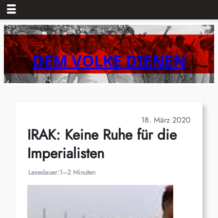
Zum
Inhalt
springen
DEM VOLKE DIENEN
18. März 2020
IRAK: Keine Ruhe für die
Imperialisten
Lesedauer:
1–2 Minuten