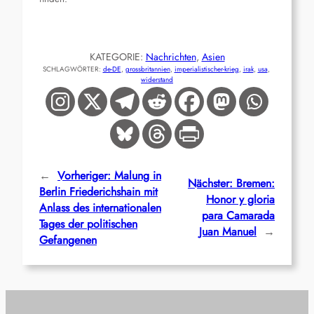
KATEGORIE:
Nachrichten
, 
Asien
SCHLAGWÖRTER:
de-DE
, 
grossbritannien
, 
imperialistischer-krieg
, 
irak
, 
usa
, 
widerstand
←
Vorheriger:
Malung in
Nächster:
Bremen:
Berlin Friederichshain mit
Honor y gloria
Anlass des internationalen
para Camarada
Tages der politischen
Juan Manuel
→
Gefangenen