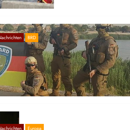
Nachrichten
BRD
sgaard: deutsche Söldner für Valhalla
Juli 1, 2019
der hat schon mal von den US-amerikanischen Söldnertruppen gehört
lche überall auf der Welt die Interessen der Bonzen verteidigen,
hne…
Nachrichten
Europa