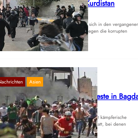
ilitante Proteste in irakisch Kurdistan
Dez. 21, 2020
e Widersprüche in irakisch Kurdistan haben sich in den vergangene
chen stark zugespitzt. Das Volk rebelliert gegen die korrupten
gierungsparteien,…
Nachrichten
Asien
RAK: Kämpferische Massenproteste in Bagd
Juli 27, 2020
 Montag, dem 27. Juli, fanden in Bagdad erneut kämpferische
ssenproteste gegen die Marionettenregierung statt, bei denen
aktionäre Kräfte zwei…