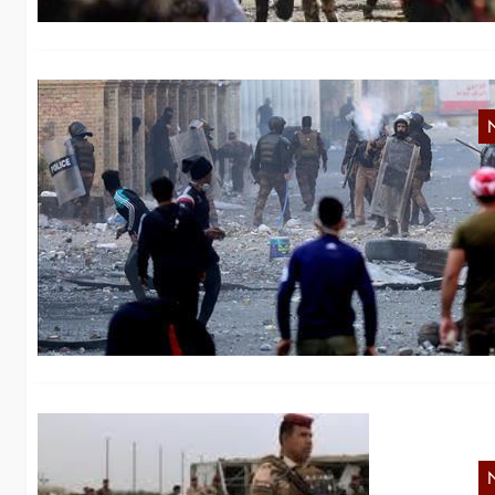
I
R
Am
de