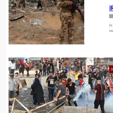
I
In
im
I
Se
Ar
K