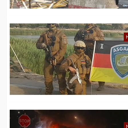
A
Je
we
o