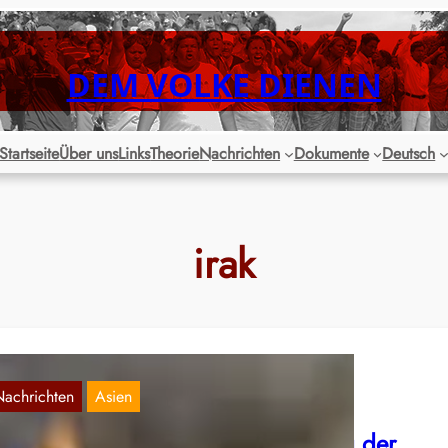
DEM VOLKE DIENEN
Startseite
Über uns
Links
Theorie
Nachrichten
Dokumente
Deutsch
irak
Nachrichten
Asien
rak – Proteste am zweiten Jahrestag der