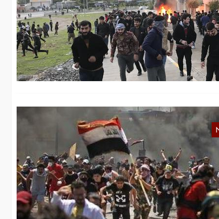
M
Di
Wo
Re
I
Am
Ma
re