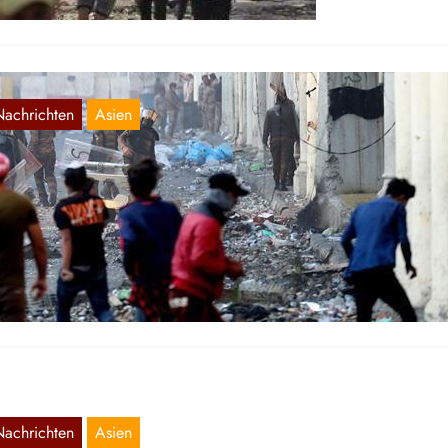
Nachrichten
Asien
RAK: Proteste und Kämpfe gegen die
egierung
Mai 2, 2020
 Montag, den 27. April, fanden im Gouvernorat Dhi-Qar im Süde
s Irak Proteste und Kämpfe gegen die Sicherheitskräfte…
Nachrichten
Asien