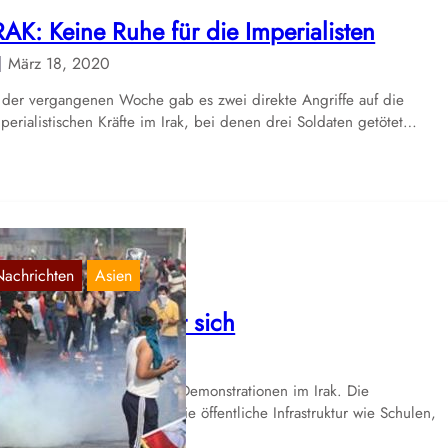
RAK: Keine Ruhe für die Imperialisten
März 18, 2020
 der vergangenen Woche gab es zwei direkte Angriffe auf die
perialistischen Kräfte im Irak, bei denen drei Soldaten getötet…
Nachrichten
Asien
rak: Das Volk wehrt sich
Okt. 4, 2019
it Dienstag gibt es massive Demonstrationen im Irak. Die
beitslosigkeit ist hoch und die öffentliche Infrastruktur wie Schulen,
rankenhäusern usw.…