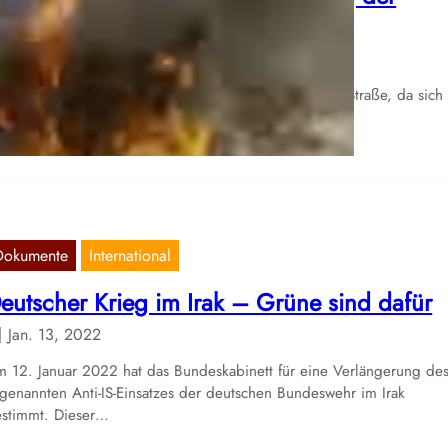
rmordung Suleimanis
Feb. 15, 2022
hon Anfang Januar gingen tausende im Irak auf die Straße, da sich
rmordung von Qassim Suleimani, dem obersten…
Dokumente
International
eutscher Krieg im Irak – Grüne sind dafür
Jan. 13, 2022
 12. Januar 2022 hat das Bundeskabinett für eine Verlängerung de
genannten Anti-IS-Einsatzes der deutschen Bundeswehr im Irak
stimmt. Dieser…