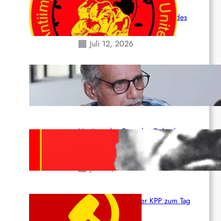
Leben und der katastrophalen
Situation durch die Erdbeben des
24. Juni!
Juli 12, 2026
Indien: „Die Politik der Kapitulation“
von K. Murali (Ajith)
Juli 1, 2026
Vorsitzender Gonzalo: Gebt das
Leben für die Partei und die
Revolution!
Juni 19, 2026
Beschluss des ZK der KPP zum Tag
des Heldentums