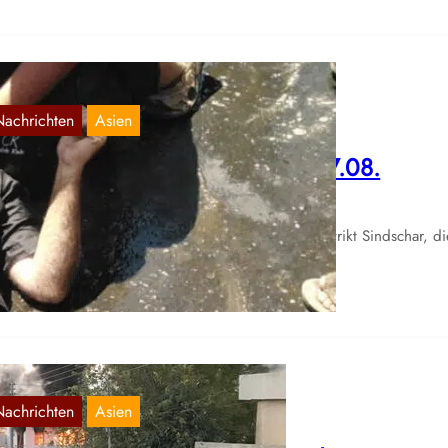
Nachrichten
Asien
achrichten aus der Türkei 11.–17.08.
Aug. 18, 2021
 kurdischen Gebiet im Irak im Dorf Sikêniyê im Distrikt Sindschar, di
r Nähe der Grenze zur Türkei liegt,…
Nachrichten
Asien