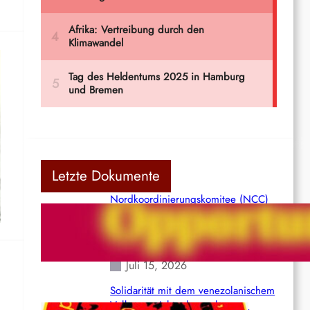
Letzte Dokumente
n
Nordkoordinierungskomitee (NCC)
der Kommunistischen Partei Indiens
(Maoistisch): Postmoderner
Opportunismus
Juli 15, 2026
Solidarität mit dem venezolanischem
Volk angesichts der verlorenen