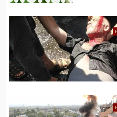
N
Im
de