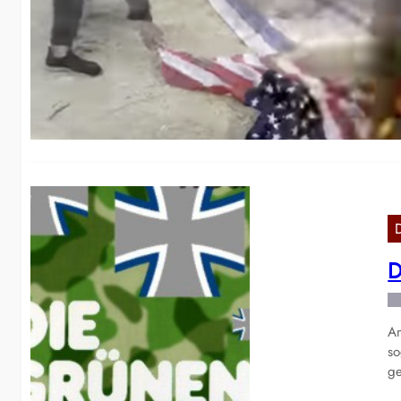
E
Sc
E
D
Am
so
ge