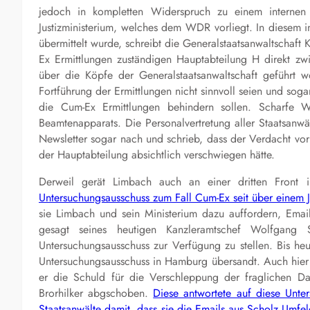
jedoch in kompletten Widerspruch zu einem internen
Justizministerium, welches dem WDR vorliegt. In diesem i
übermittelt wurde, schreibt die Generalstaatsanwaltschaft
Ex Ermittlungen zuständigen Hauptabteilung H direkt zw
über die Köpfe der Generalstaatsanwaltschaft geführt w
Fortführung der Ermittlungen nicht sinnvoll seien und sog
die Cum-Ex Ermittlungen behindern sollen. Scharfe 
Beamtenapparats. Die Personalvertretung aller Staatsanwä
Newsletter sogar nach und schrieb, dass der Verdacht vo
der Hauptabteilung absichtlich verschwiegen hätte.
Derweil gerät Limbach auch an einer dritten Front i
Untersuchungsausschuss zum Fall Cum-Ex seit über einem J
sie Limbach und sein Ministerium dazu auffordern, Emai
gesagt seines heutigen Kanzleramtschef Wolfgang 
Untersuchungsausschuss zur Verfügung zu stellen. Bis heu
Untersuchungsausschuss in Hamburg übersandt. Auch hier 
er die Schuld für die Verschleppung der fraglichen Dat
Brorhilker abgschoben.
Diese antwortete auf diese Unter
Staatsanwälte damit, dass sie die Emails aus Scholz Umfe