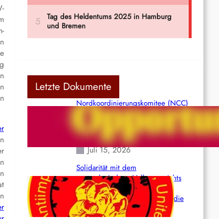
W-
um
m-
ln
te
ng
en
Letzte Dokumente
en
on
Nordkoordinierungskomitee (NCC)
der Kommunistischen Partei Indiens
(Maoistisch): Postmoderner
er
Opportunismus
en
Juli 15, 2026
er
n
Solidarität mit dem
en
venezolanischem Volk angesichts
at
der verlorenen Leben und der
in
katastrophalen Situation durch die
er
Erdbeben des 24. Juni!
ur