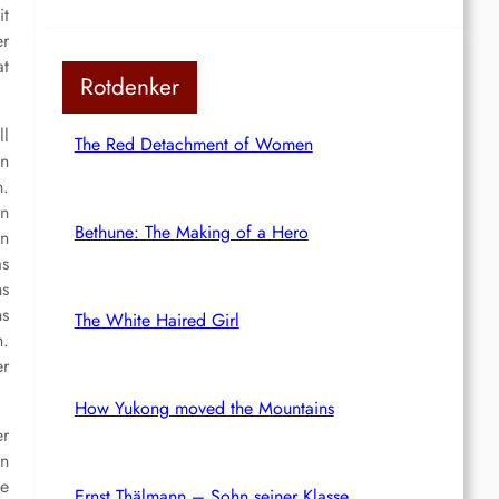
it
er
at
Rotdenker
ll
The Red Detachment of Women
en
n.
en
Bethune: The Making of a Hero
en
as
hs
hs
The White Haired Girl
n.
er
How Yukong moved the Mountains
er
on
he
Ernst Thälmann – Sohn seiner Klasse