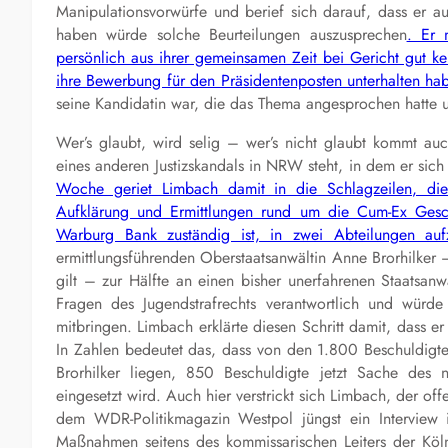
Manipulationsvorwürfe und berief sich darauf, dass er 
haben würde solche Beurteilungen auszusprechen
. Er 
persönlich aus ihrer gemeinsamen Zeit bei Gericht gut 
ihre Bewerbung für den Präsidentenposten unterhalten h
seine Kandidatin war, die das Thema angesprochen hatte u
Wer’s glaubt, wird selig – wer’s nicht glaubt kommt au
eines anderen Justizskandals in NRW steht, in dem er sich
Woche geriet Limbach damit in die Schlagzeilen, die
Aufklärung und Ermittlungen rund um die Cum-Ex Gesc
Warburg Bank zuständig ist, in zwei Abteilungen aufz
ermittlungsführenden Oberstaatsanwältin Anne Brorhilker 
gilt – zur Hälfte an einen bisher unerfahrenen Staatsan
Fragen des Jugendstrafrechts verantwortlich und würde
mitbringen. Limbach erklärte diesen Schritt damit, dass er 
In Zahlen bedeutet das, dass von den 1.800 Beschuldigt
Brorhilker liegen, 850 Beschuldigte jetzt Sache des 
eingesetzt wird. Auch hier verstrickt sich Limbach, der of
dem WDR-Politikmagazin Westpol jüngst ein Interview
Maßnahmen seitens des kommissarischen Leiters der Kölne