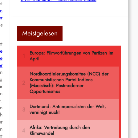
ht
in
er
es
Meistgelesen
ht
te
ie
er
en
ig
ür
en
e.
in
ch
er
en
ht