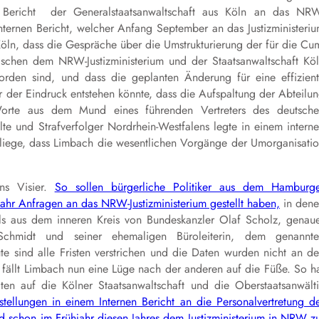
 Bericht der Generalstaatsanwaltschaft aus Köln an das NR
nternen Bericht, welcher Anfang September an das Justizministeri
 Köln, dass die Gespräche über die Umstrukturierung der für die Cu
ischen dem NRW-Justizministerium und der Staatsanwaltschaft Kö
orden sind, und dass die geplanten Änderung für eine effizien
ar der Eindruck entstehen könnte, dass die Aufspaltung der Abteilu
Worte aus dem Mund eines führenden Vertreters des deutsch
lte und Strafverfolger Nordrhein-Westfalens legte in einem intern
rliege, dass Limbach die wesentlichen Vorgänge der Umorganisati
ns Visier.
So sollen bürgerliche Politiker aus dem Hamburg
ahr Anfragen an das NRW-Justizministerium gestellt haben,
in den
ls aus dem inneren Kreis von Bundeskanzler Olaf Scholz, genau
Schmidt und seiner ehemaligen Büroleiterin, dem genannte
te sind alle Fristen verstrichen und die Daten wurden nicht an d
fällt Limbach nun eine Lüge nach der anderen auf die Füße. So h
en auf die Kölner Staatsanwaltschaft und die Oberstaatsanwält
stellungen in einem Internen Bericht an die Personalvertretung d
ld schon im Frühjahr diesen Jahres dem Justizministerium in NRW z