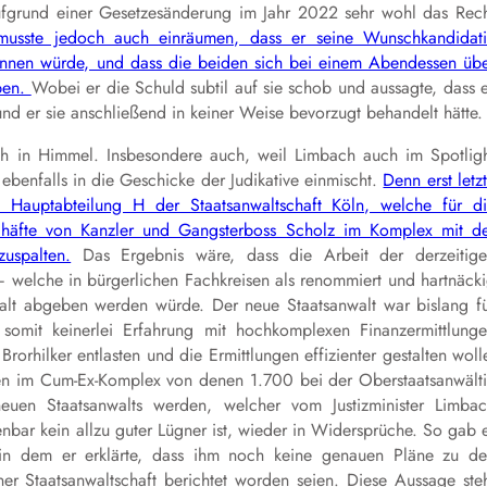
aufgrund einer Gesetzesänderung im Jahr 2022 sehr wohl das Rec
musste jedoch auch einräumen, dass er seine Wunschkandidat
kennen würde, und dass die beiden sich bei einem Abendessen üb
aben.
Wobei er die Schuld subtil auf sie schob und aussagte, dass 
nd er sie anschließend in keiner Weise bevorzugt behandelt hätte.
ch in Himmel. Insbesondere auch, weil Limbach auch im Spotlig
 ebenfalls in die Geschicke der Judikative einmischt.
Denn erst letz
 Hauptabteilung H der Staatsanwaltschaft Köln, welche für d
häfte von Kanzler und Gangsterboss Scholz im Komplex mit d
uspalten.
Das Ergebnis wäre, dass die Arbeit der derzeitig
– welche in bürgerlichen Fachkreisen als renommiert und hartnäck
walt abgeben werden würde. Der neue Staatsanwalt war bislang f
 somit keinerlei Erfahrung mit hochkomplexen Finanzermittlung
Brorhilker entlasten und die Ermittlungen effizienter gestalten woll
en im Cum-Ex-Komplex von denen 1.700 bei der Oberstaatsanwält
neuen Staatsanwalts werden, welcher vom Justizminister Limba
fenbar kein allzu guter Lügner ist, wieder in Widersprüche. So gab 
 in dem er erklärte, dass ihm noch keine genauen Pläne zu d
r Staatsanwaltschaft berichtet worden seien. Diese Aussage ste