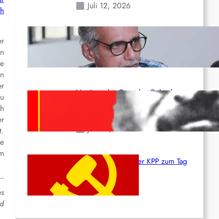
Juli 12, 2026
ch
Indien: „Die Politik der
er
Kapitulation“ von K. Murali (Ajith)
nn
Juli 1, 2026
he
en
er
Vorsitzender Gonzalo: Gebt das
zu
Leben für die Partei und die
ch
Revolution!
er
Juni 19, 2026
t.
ie
im
Beschluss des ZK der KPP zum Tag
des Heldentums
Juni 19, 2026
s
d