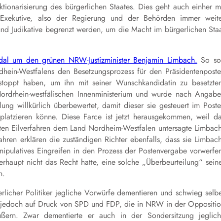
ionarisierung des bürgerlichen Staates. Dies geht auch einher m
 Exekutive, also der Regierung und der Behörden immer weit
und Judikative begrenzt werden, um die Macht im bürgerlichen Sta
ndal um den grünen NRW-Justizminister Benjamin Limbach.
So so
hein-Westfalens den Besetzungsprozess für den Präsidentenpost
stoppt haben, um ihn mit seiner Wunschkandidatin zu besetzte
Nordrhein-westfälischen Innenministerium und wurde nach Angab
lung willkürlich überbewertet, damit dieser sie gesteuert im Post
platzieren könne. Diese Farce ist jetzt herausgekommen, weil d
ten Eilverfahren dem Land Nordheim-Westfalen untersagte Limbac
ahren erklären die zuständigen Richter ebenfalls, dass sie Limbac
nipulatives Eingreifen in den Prozess der Postenvergabe vorwerfe
rhaupt nicht das Recht hatte, eine solche „Überbeurteilung“ sein
n.
gerlicher Politiker jegliche Vorwürfe dementieren und schwieg selb
h jedoch auf Druck von SPD und FDP, die in NRW in der Oppositi
ußern. Zwar dementierte er auch in der Sondersitzung jeglic