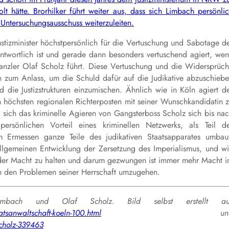
t hätte. Brorhilker führt weiter aus, dass sich
Limbach persönli
ntersuchungsausschuss weiterzuleiten.
stizminister höchstpersönlich für die Vertuschung und Sabotage d
ntwortlich ist und gerade dann besonders vertuschend agiert, we
nzler Olaf Scholz führt. Diese Vertuschung und die Widersprüc
 zum Anlass, um die Schuld dafür auf die Judikative abzuschieb
d die Justizstrukturen einzumischen. Ähnlich wie in Köln agiert d
en höchsten regionalen Richterposten mit seiner Wunschkandidatin 
e sich das kriminelle Agieren von Gangsterboss Scholz sich bis na
persönlichen Vorteil eines kriminellen Netzwerks, als Teil d
 Ermessen ganze Teile des judikativen Staatsapparates umbau
allgemeinen Entwicklung der Zersetzung des Imperialismus, und w
 der Macht zu halten und darum gezwungen ist immer mehr Macht 
um den Problemen seiner Herrschaft umzugehen.
mbach und Olaf Scholz. Bild selbst erstellt au
tsanwaltschaft-koeln-100.html
un
scholz-339463