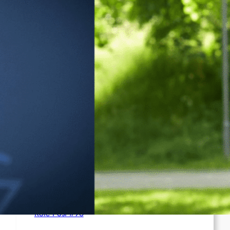
Syrien: Der kurdische Journalist Ahmet Polad
ist seit 200 Tagen in Haft – die Solidarität
wächst
International: Aufruf zu einer
Solidaritätswoche mit anarchistischen
Gefangenen vom 23. bis 30. August 2026
Deutschland: Der Inlandsgeheimdienst ermittelt
gegen „Prosfygika“
Rote Post #96