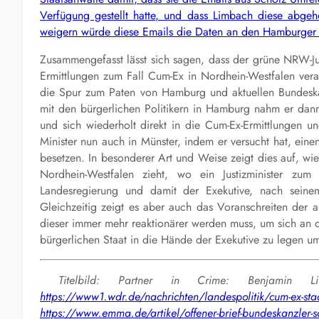
Verfügung gestellt hatte, und dass Limbach diese abgehol
weigern würde diese Emails die Daten an den Hamburger U
Zusammengefasst lässt sich sagen, dass der grüne NRW-Ju
Ermittlungen zum Fall Cum-Ex in Nordhein-Westfalen vera
die Spur zum Paten von Hamburg und aktuellen Bundeska
mit den bürgerlichen Politikern in Hamburg nahm er dann
und sich wiederholt direkt in die Cum-Ex-Ermittlungen un
Minister nun auch in Münster, indem er versucht hat, ein
besetzen. In besonderer Art und Weise zeigt dies auf, wi
Nordhein-Westfalen zieht, wo ein Justizminister zum 
Landesregierung und damit der Exekutive, nach seinem
Gleichzeitig zeigt es aber auch das Voranschreiten der 
dieser immer mehr reaktionärer werden muss, um sich an
bürgerlichen Staat in die Hände der Exekutive zu legen 
Titelbild: Partner in Crime: Benjamin Li
https://www1.wdr.de/nachrichten/landespolitik/cum-ex-staa
https://www.emma.de/artikel/offener-brief-bundeskanzler-