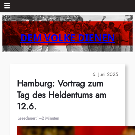
Zum
Inhalt
springen
DEM VOLKE DIENEN
6. Juni 2025
Hamburg: Vortrag zum
Tag des Heldentums am
12.6.
Lesedauer:
1–2 Minuten