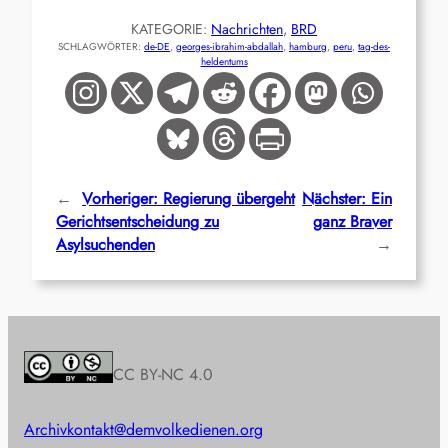
KATEGORIE:
Nachrichten
, 
BRD
SCHLAGWÖRTER:
de-DE
, 
georges-ibrahim-abdallah
, 
hamburg
, 
peru
, 
tag-des-
heldentums
←
Vorheriger:
Regierung übergeht
Nächster:
Ein
Gerichtsentscheidung zu
ganz Braver
Asylsuchenden
→
CC BY-NC 4.0
Archiv
kontakt@demvolkedienen.org