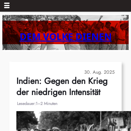
Zum
Inhalt
springen
DEM VOLKE DIENEN
30. Aug. 2025
Indien: Gegen den Krieg
der niedrigen Intensität
Lesedauer:
1–2 Minuten