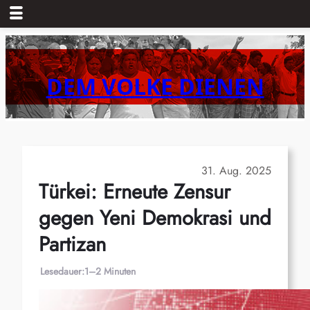
Zum
Inhalt
springen
DEM VOLKE DIENEN
31. Aug. 2025
Türkei: Erneute Zensur
gegen Yeni Demokrasi und
Partizan
Lesedauer:
1–2 Minuten