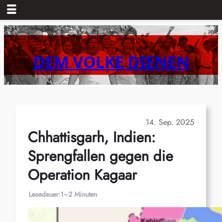
Zum
Inhalt
springen
DEM VOLKE DIENEN
14. Sep. 2025
Chhattisgarh, Indien:
Sprengfallen gegen die
Operation Kagaar
Lesedauer:
1–2 Minuten