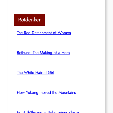
Rotdenker
The Red Detachment of Women
Bethune: The Making of a Hero
The White Haired Girl
How Yukong moved the Mountains
Ernst Thälmann – Sohn seiner Klasse