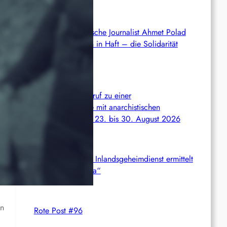
Syrien: Der kurdische Journalist Ahmet Polad
ist seit 200 Tagen in Haft – die Solidarität
wächst
International: Aufruf zu einer
Solidaritätswoche mit anarchistischen
Gefangenen vom 23. bis 30. August 2026
Deutschland: Der Inlandsgeheimdienst ermittelt
gegen „Prosfygika“
en
Rote Post #96