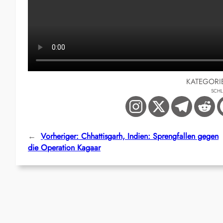
KATEGORI
SCH
←
Vorheriger:
Chhattisgarh, Indien: Sprengfallen gegen
die Operation Kagaar