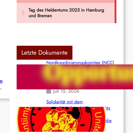
Letzte Dokumente
Nordkoordinierungskomitee (NCC)
der Kommunistischen Partei Indiens
(Maoistisch): Postmoderner
im
Opportunismus
→
Juli 15, 2026
Solidarität mit dem
venezolanischem Volk angesichts
der verlorenen Leben und der
katastrophalen Situation durch die
Erdbeben des 24. Juni!