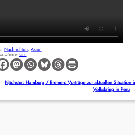
E:
Nachrichten
, 
Asien
LAGWÖRTER:
de-DE
Nächster:
Hamburg / Bremen: Vorträge zur aktuellen Situation 
Volkskrieg in Peru