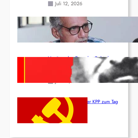
Juli 12, 2026
Indien: „Die Politik der
Kapitulation“ von K. Murali (Ajith)
Juli 1, 2026
Vorsitzender Gonzalo: Gebt das
Leben für die Partei und die
Revolution!
Juni 19, 2026
Beschluss des ZK der KPP zum Tag
des Heldentums
Juni 19, 2026