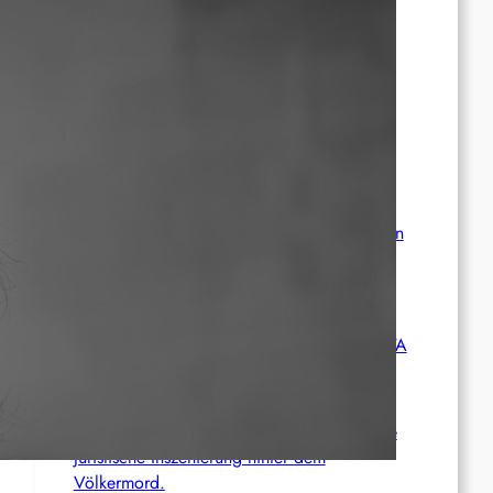
freigelassen
Deutschland: Sänger der Band Bob Vylan
nach pro-palästinensischen Äußerungen
abgeschoben
Wie die CIA Mandela und den afrikanischen
Befreiungskampf stoppen wollte
Aktualisierung der Stellungnahme der IRPWA
Neue israelische Gesetze im Jahr 2025: Die
juristische Inszenierung hinter dem
Völkermord.