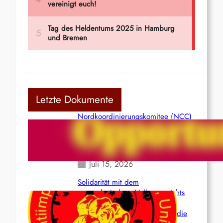
Letzte Dokumente
Nordkoordinierungskomitee (NCC)
der Kommunistischen Partei Indiens
(Maoistisch): Postmoderner
Opportunismus
Juli 15, 2026
Solidarität mit dem
venezolanischem Volk angesichts
der verlorenen Leben und der
katastrophalen Situation durch die