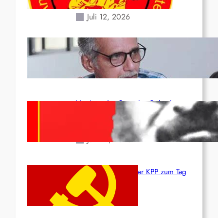
Erdbeben des 24. Juni!
Juli 12, 2026
Indien: „Die Politik der
Kapitulation“ von K. Murali (Ajith)
Juli 1, 2026
Vorsitzender Gonzalo: Gebt das
Leben für die Partei und die
Revolution!
Juni 19, 2026
Beschluss des ZK der KPP zum Tag
des Heldentums
Juni 19, 2026