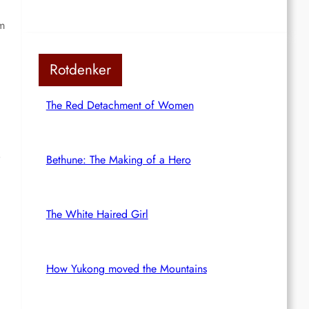
rm
Rotdenker
The Red Detachment of Women
Bethune: The Making of a Hero
The White Haired Girl
How Yukong moved the Mountains