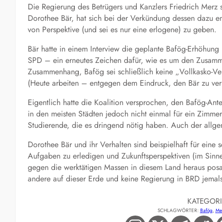
Die Regierung des Betrügers und Kanzlers Friedrich Merz 
Dorothee Bär, hat sich bei der Verkündung dessen dazu en
von Perspektive (und sei es nur eine erlogene) zu geben.
Bär hatte in einem Interview die geplante Bafög-Erhöhung
SPD – ein erneutes Zeichen dafür, wie es um den Zusammen
Zusammenhang, Bafög sei schließlich keine „Vollkasko-V
(Heute arbeiten – entgegen dem Eindruck, den Bär zu vermi
Eigentlich hatte die Koalition versprochen, den Bafög-Ant
in den meisten Städten jedoch nicht einmal für ein Zimme
Studierende, die es dringend nötig haben. Auch der allge
Dorothee Bär und ihr Verhalten sind beispielhaft für eine 
Aufgaben zu erledigen und Zukunftsperspektiven (im Sinne
gegen die werktätigen Massen in diesem Land heraus posa
andere auf dieser Erde und keine Regierung in BRD jemals
KATEGOR
SCHLAGWÖRTER:
Bafög
, 
Me