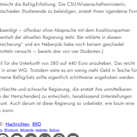
streicht die Bafög-Erhöhung. Die CSU-Wissenschaftsministerin,
tschieden Studierende zu beleidigen, anstatt ihnen irgendeine Fo
 beerdigt – offenbar ohne Absprache mit dem Koalitionspartner
halt der aktuellen Regierung steht. Bär erklärte in diesem
ersicherung“ und ein Nebenjob habe noch keinem geschadet.
tteln versucht – bereits drei von vier Studenten.)
eil für die Unterkunft von 380 auf 440 Euro anzuheben. Das reicht
r in einer WG. Trotzdem wäre es ein wenig mehr Geld in Tasche für
meine Bafög-Satz sollte eigentlich schrittweise angehoben werden.
schlechte und schwache Regierung, die anstatt ihre unmittelbaren
 der Herrschenden) zu entwickeln, herablassend Unterstellungen
unt. Auch darum ist diese Regierung so unbeliebt, wie kaum eine
 zuvor.
IE:
Nachrichten
, 
BRD
rz
, 
REgierung
, 
Stdierende
, 
studenten
, 
Studium