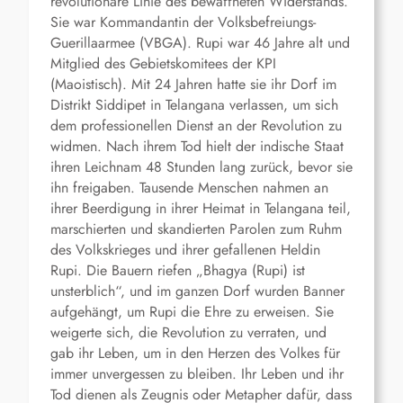
revolutionäre Linie des bewaffneten Widerstands.
Sie war Kommandantin der Volksbefreiungs-
Guerillaarmee (VBGA). Rupi war 46 Jahre alt und
Mitglied des Gebietskomitees der KPI
(Maoistisch). Mit 24 Jahren hatte sie ihr Dorf im
Distrikt Siddipet in Telangana verlassen, um sich
dem professionellen Dienst an der Revolution zu
widmen. Nach ihrem Tod hielt der indische Staat
ihren Leichnam 48 Stunden lang zurück, bevor sie
ihn freigaben. Tausende Menschen nahmen an
ihrer Beerdigung in ihrer Heimat in Telangana teil,
marschierten und skandierten Parolen zum Ruhm
des Volkskrieges und ihrer gefallenen Heldin
Rupi. Die Bauern riefen „Bhagya (Rupi) ist
unsterblich“, und im ganzen Dorf wurden Banner
aufgehängt, um Rupi die Ehre zu erweisen. Sie
weigerte sich, die Revolution zu verraten, und
gab ihr Leben, um in den Herzen des Volkes für
immer unvergessen zu bleiben. Ihr Leben und ihr
Tod dienen als Zeugnis oder Metapher dafür, dass