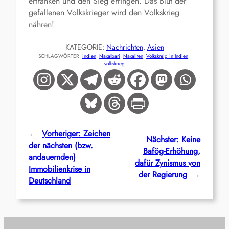
ertränken und den Sieg erringen. Das Blut der
gefallenen Volkskrieger wird den Volkskrieg
nähren!
KATEGORIE:
Nachrichten
, 
Asien
SCHLAGWÖRTER:
indien
, 
Naxalbari
, 
Naxaliten
, 
Volkskreig in Indien
, 
volkskrieg
←
Vorheriger:
Zeichen
Nächster:
Keine
der nächsten (bzw.
Bafög-Erhöhung,
andauernden)
dafür Zynismus von
Immobilienkrise in
der Regierung
→
Deutschland