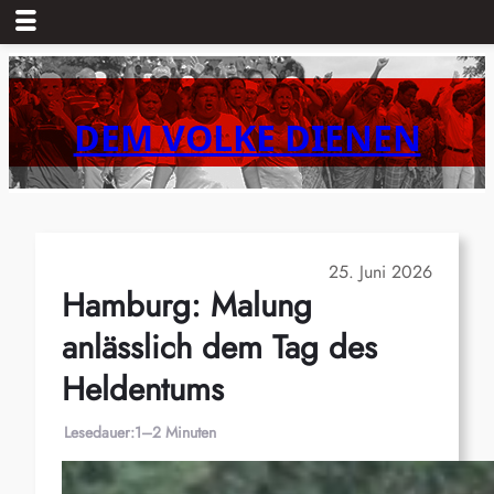
Zum
Inhalt
springen
DEM VOLKE DIENEN
25. Juni 2026
Hamburg: Malung
anlässlich dem Tag des
Heldentums
Lesedauer:
1–2 Minuten