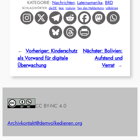
KATEGORIE:
Nachrichten
, 
Lateinamerika
, 
BRD
SCHLAGWÖRTER:
de-DE
, 
kpp
, 
malung
, 
Tag des Heldentums
, 
volkskrieg
←
Vorheriger:
Kinderschutz
Nächster:
Bolivien:
als Vorwand für digitale
Aufstand und
Überwachung
Verrat
→
CC BY-NC 4.0
Archiv
kontakt@demvolkedienen.org