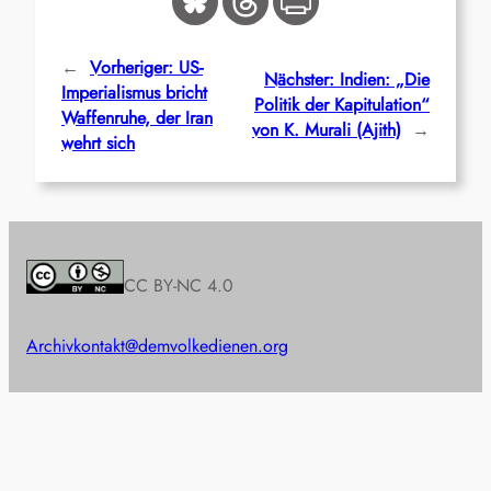
←
Vorheriger:
US-
Nächster:
Indien: „Die
Imperialismus bricht
Politik der Kapitulation“
Waffenruhe, der Iran
von K. Murali (Ajith)
→
wehrt sich
CC BY-NC 4.0
Archiv
kontakt@demvolkedienen.org