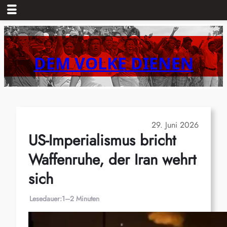
Zum
Inhalt
springen
DEM VOLKE DIENEN
29. Juni 2026
US-Imperialismus bricht
Waffenruhe, der Iran wehrt
sich
Lesedauer:
1–2 Minuten