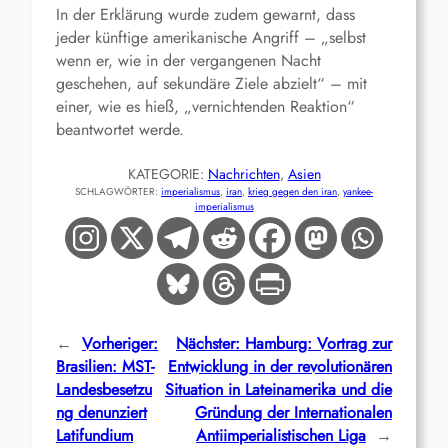
In der Erklärung wurde zudem gewarnt, dass
jeder künftige amerikanische Angriff – „selbst
wenn er, wie in der vergangenen Nacht
geschehen, auf sekundäre Ziele abzielt“ – mit
einer, wie es hieß, „vernichtenden Reaktion“
beantwortet werde.
KATEGORIE:
Nachrichten
, 
Asien
SCHLAGWÖRTER:
imperialismus
, 
iran
, 
krieg gegen den iran
, 
yankee-
imperialismus
←
Vorheriger:
Nächster:
Hamburg: Vortrag zur
Brasilien: MST-
Entwicklung in der revolutionären
Landesbesetzu
Situation in Lateinamerika und die
ng denunziert
Gründung der Internationalen
Latifundium
Antiimperialistischen Liga
→