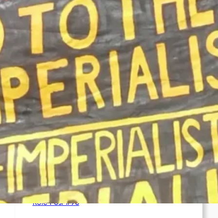
Syrien: Der kurdische Journalist Ahmet Polad
ist seit 200 Tagen in Haft – die Solidarität
wächst
International: Aufruf zu einer
Solidaritätswoche mit anarchistischen
Gefangenen vom 23. bis 30. August 2026
Deutschland: Der Inlandsgeheimdienst ermittelt
gegen „Prosfygika“
Rote Post #96