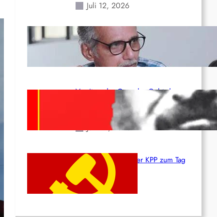
Juli 12, 2026
Indien: „Die Politik der
Kapitulation“ von K. Murali (Ajith)
Juli 1, 2026
Vorsitzender Gonzalo: Gebt das
Leben für die Partei und die
Revolution!
Juni 19, 2026
Beschluss des ZK der KPP zum Tag
des Heldentums
Juni 19, 2026