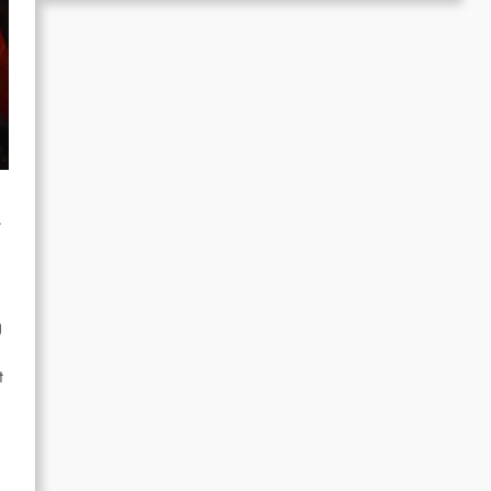
t
g
t