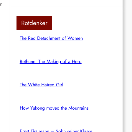
in
Rotdenker
The Red Detachment of Women
Bethune: The Making of a Hero
The White Haired Girl
How Yukong moved the Mountains
i
Ernst Thälmann – Sohn seiner Klasse