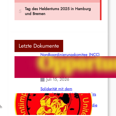
Letzte Dokumente
Nordkoordinierungskomitee (NCC)
der Kommunistischen Partei Indiens
(Maoistisch): Postmoderner
Opportunismus
Juli 15, 2026
Solidarität mit dem
venezolanischem Volk angesichts
der verlorenen Leben und der
katastrophalen Situation durch die
ch
Erdbeben des 24. Juni!