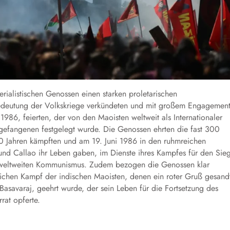
ialistischen Genossen einen starken proletarischen
e Bedeutung der Volkskriege verkündeten und mit großem Engagemen
1986, feierten, der von den Maoisten weltweit als Internationaler
sgefangenen festgelegt wurde. Die Genossen ehrten die fast 300
40 Jahren kämpften und am 19. Juni 1986 in den ruhmreichen
nd Callao ihr Leben gaben, im Dienste ihres Kampfes für den Sie
en weltweiten Kommunismus. Zudem bezogen die Genossen klar
lichen Kampf der indischen Maoisten, denen ein roter Gruß gesand
asavaraj, geehrt wurde, der sein Leben für die Fortsetzung des
rat opferte.