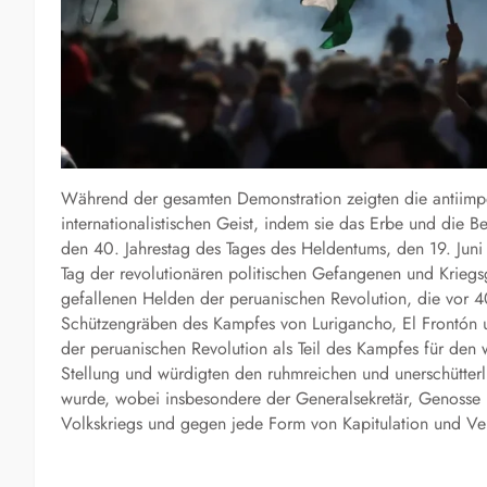
Während der gesamten Demonstration zeigten die antiimper
internationalistischen Geist, indem sie das Erbe und di
den 40. Jahrestag des Tages des Heldentums, den 19. Juni 
Tag der revolutionären politischen Gefangenen und Krieg
gefallenen Helden der peruanischen Revolution, die vor 
Schützengräben des Kampfes von Lurigancho, El Frontón u
der peruanischen Revolution als Teil des Kampfes für d
Stellung und würdigten den ruhmreichen und unerschütter
wurde, wobei insbesondere der Generalsekretär, Genosse B
Volkskriegs und gegen jede Form von Kapitulation und Ver