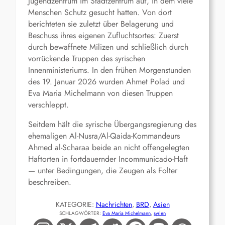
Jugendzentrum im Stadtzentrum auf, in dem viele
Menschen Schutz gesucht hatten. Von dort
berichteten sie zuletzt über Belagerung und
Beschuss ihres eigenen Zufluchtsortes: Zuerst
durch bewaffnete Milizen und schließlich durch
vorrückende Truppen des syrischen
Innenministeriums. In den frühen Morgenstunden
des 19. Januar 2026 wurden Ahmet Polad und
Eva Maria Michelmann von diesen Truppen
verschleppt.
Seitdem hält die syrische Übergangsregierung des
ehemaligen Al-Nusra/Al-Qaida-Kommandeurs
Ahmed al-Scharaa beide an nicht offengelegten
Haftorten in fortdauernder Incommunicado-Haft
— unter Bedingungen, die Zeugen als Folter
beschreiben.
KATEGORIE:
Nachrichten
, 
BRD
, 
Asien
SCHLAGWÖRTER:
Eva Maria Michelmann
, 
syrien