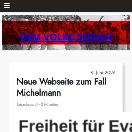
Zum
Inhalt
springen
DEM VOLKE DIENEN
8. Juni 2026
Neue Webseite zum Fall
Michelmann
Lesedauer:
1–2 Minuten