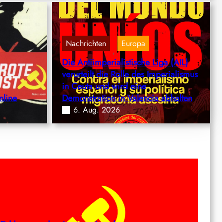
Nachrichten
Europa
, 
Die Antiimperialistische Liga (AIL)
verurteilt die Rolle des Imperialismus
in Ceuta und wird eine
nline
Demonstration in Valencia abhalten
6. Aug. 2026