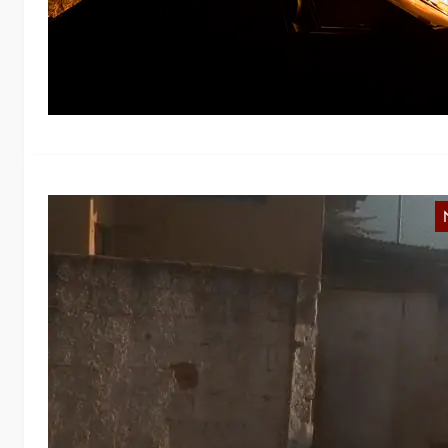
F
m
S
R
Di
B
Mi