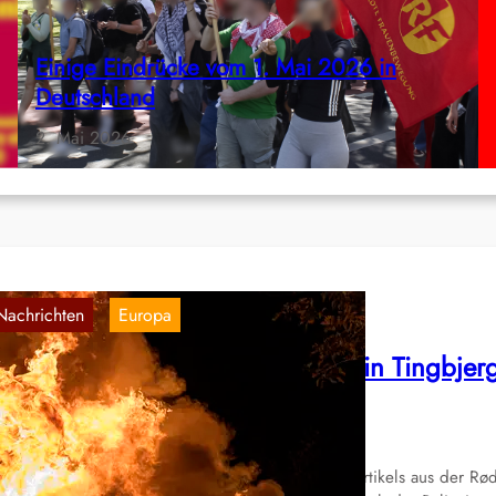
Einige Eindrücke vom 1. Mai 2026 in
Deutschland
2. Mai 2026
Nachrichten
Europa
, 
ote Fahne, Dänemark: Aufstand in Tingbjer
egen Polizeigewalt
8. Aug. 2026
r teilen hier eine inoffizielle Übersetzung eines Artikels aus der Rø