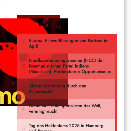
Meistgelesen
rd
s