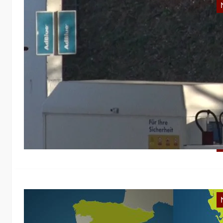
A
K
W
he
s
Ö