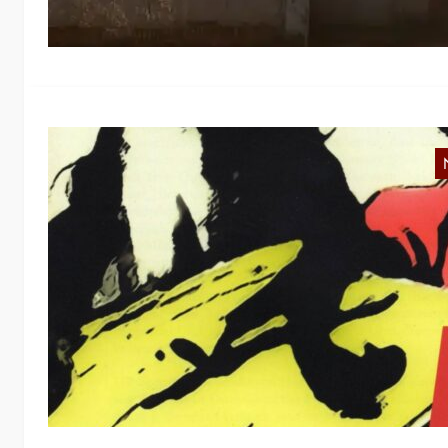
A
D
20
D