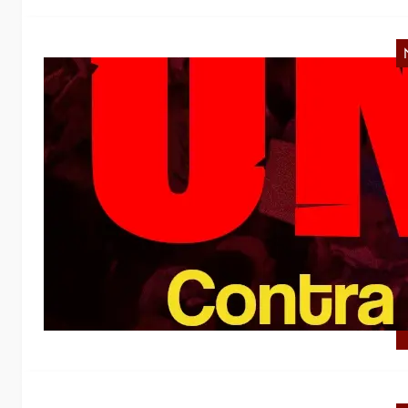
D
d
e
Di
(A
M
v