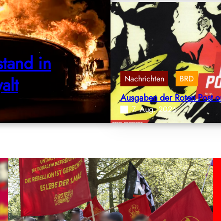
tand in
Nachrichten
BRD
alt
, 
Ausgaben der Roten Post o
7. Aug. 2026