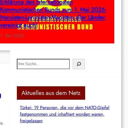
Erklärung des Internationalen
Kommunistischen Bunds zum 1. Mai 2026:
Marxisten-Leninisten-Maoisten aller Länder,
vereinigt euch!
1. Mai 2026
S
e
a
r
c
Aktuelles aus dem Netz
g
h
Türkei: 19 Personen, die vor dem NATO-Gipfel
festgenommen und inhaftiert worden waren,
freigelassen
de