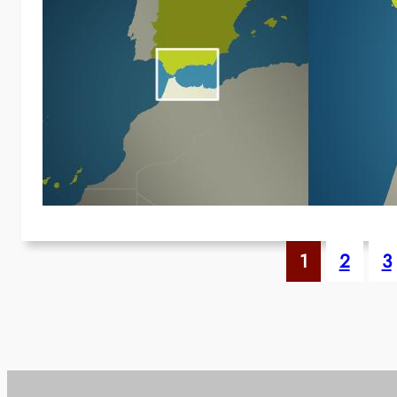
S
V
Hi
a
I
1
2
3