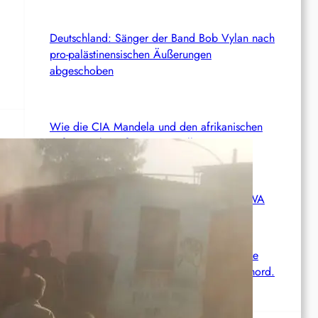
Deutschland: Sänger der Band Bob Vylan nach
pro-palästinensischen Äußerungen
abgeschoben
Wie die CIA Mandela und den afrikanischen
Befreiungskampf stoppen wollte
Aktualisierung der Stellungnahme der IRPWA
Neue israelische Gesetze im Jahr 2025: Die
juristische Inszenierung hinter dem Völkermord.