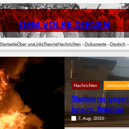
DEM VOLKE DIENEN
Startseite
Über uns
Links
Theorie
Nachrichten
Dokumente
Deutsch
Nachrichten
Lateinameri
, 
Staatsterror gegen
Janeiro, Brasilien
7. Aug. 2026