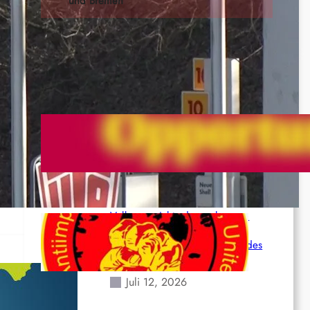
Letzte Dokumente
Nordkoordinierungskomitee (NCC)
der Kommunistischen Partei Indiens
(Maoistisch): Postmoderner
Opportunismus
Juli 15, 2026
Solidarität mit dem venezolanischem
Volk angesichts der verlorenen
Leben und der katastrophalen
Situation durch die Erdbeben des
24. Juni!
Juli 12, 2026