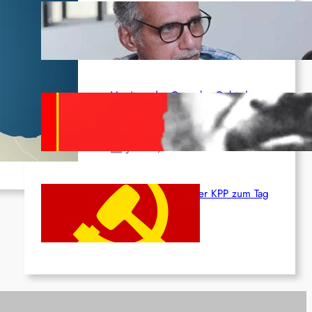
Indien: „Die Politik der Kapitulation“
von K. Murali (Ajith)
Juli 1, 2026
ir
en
Vorsitzender Gonzalo: Gebt das
Leben für die Partei und die
Revolution!
Juni 19, 2026
Beschluss des ZK der KPP zum Tag
des Heldentums
Juni 19, 2026