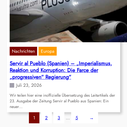
Nachrichten
Europa
Servir al Pueblo (Spanien) – „Imperialismus,
Reaktion und Korruption: Die Farce der
„progressiven“ Regierung“
Juli 23, 2026
Wir teilen hier eine inoffizielle Übersetzung des Leitartikels der
23. Ausgabe der Zeitung Servir al Pueblo aus Spanien: Ein
neuer…
1
2
3
…
5
→