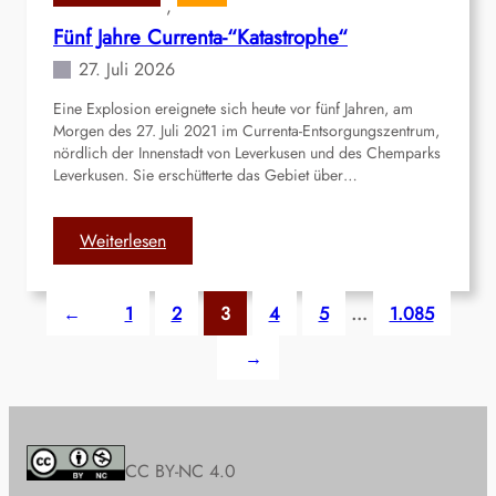
, 
u
Fünf Jahre Currenta-“Katastrophe“
s
e
27. Juli 2026
r
Eine Explosion ereignete sich heute vor fünf Jahren, am
m
Morgen des 27. Juli 2021 im Currenta-Entsorgungszentrum,
o
nördlich der Innenstadt von Leverkusen und des Chemparks
r
Leverkusen. Sie erschütterte das Gebiet über…
d
e
t
:
Weiterlesen
d
F
u
ü
←
1
2
3
4
5
…
1.085
t
n
z
f
→
e
J
n
a
d
h
e
r
m
e
CC BY-NC 4.0
e
C