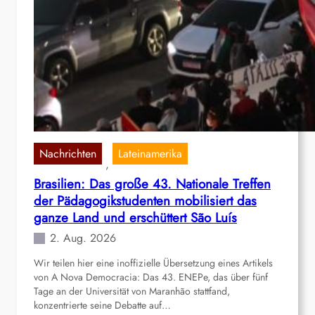
Nachrichten
Lateinamerika
, 
Brasilien: Das große 43. Nationale Treffen
der Pädagogikstudenten mobilisiert das
ganze Land und erschüttert São Luís
2. Aug. 2026
Wir teilen hier eine inoffizielle Übersetzung eines Artikels
von A Nova Democracia: Das 43. ENEPe, das über fünf
Tage an der Universität von Maranhão stattfand,
konzentrierte seine Debatte auf…