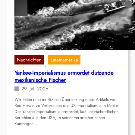
s
S
s
ã
,
o
a
L
l
u
t
í
e
s
R
e
Nachrichten
Lateinamerika
, 
a
Yankee-Imperialismus ermordet dutzende
k
mexikanische Fischer
t
i
29. Juli 2026
o
Wir teilen eine inoffizielle Übersetzung eines Artikels von
n
Red Herald zu Verbrechen des US-Imperialismus in Mexiko.
a
Der Yankee-Imperialismus ermordet, laut unterschiedlichen
r
Berichten aus den USA, in seiner verbrecherischen
i
Kampagne…
s
i