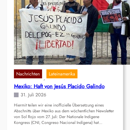
e
d
n
e
:
r
S
P
o
ä
l
d
i
a
d
g
a
o
r
g
i
i
Nachrichten
Lateinamerika
, 
t
k
Mexiko: Haft von Jesús Placido Galindo
ä
s
t
t
31. Juli 2026
s
u
Hiermit teilen wir eine inoffizielle Übersetzung eines
k
d
Abschnitts über Mexiko aus dem wöchentlichen Newsletter
a
e
von Sol Rojo vom 27. Juli: Der Nationale Indigene
m
n
Kongress (CNI, Congreso Nacional Indígena) hat…
p
t