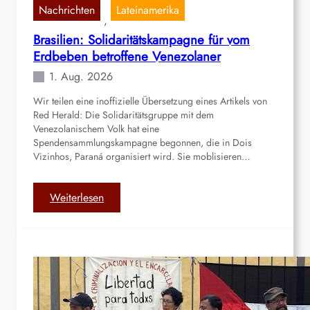
e
Nachrichten
Lateinamerika
, 
4
Brasilien: Solidaritätskampagne für vom
3
Erdbeben betroffene Venezolaner
.
N
1. Aug. 2026
a
Wir teilen eine inoffizielle Übersetzung eines Artikels von
t
Red Herald: Die Solidaritätsgruppe mit dem
i
Venezolanischem Volk hat eine
o
Spendensammlungskampagne begonnen, die in Dois
n
Vizinhos, Paraná organisiert wird. Sie moblisieren…
a
l
:
Weiterlesen
e
B
T
r
r
a
e
s
f
i
f
l
e
i
n