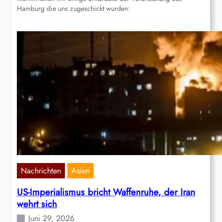
Hamburg die uns zugeschickt wurden:
Nachrichten
Asien
US-Imperialismus bricht Waffenruhe, der Iran
wehrt sich
Juni 29, 2026