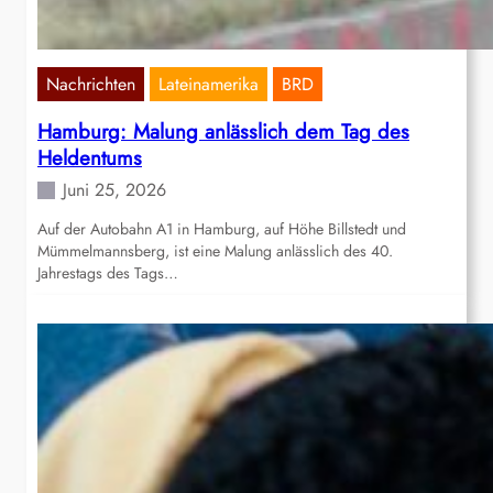
Nachrichten
Lateinamerika
BRD
Hamburg: Malung anlässlich dem Tag des
Heldentums
Juni 25, 2026
Auf der Autobahn A1 in Hamburg, auf Höhe Billstedt und
Mümmelmannsberg, ist eine Malung anlässlich des 40.
Jahrestags des Tags…